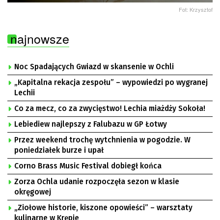
Fot: Krzysztof
najnowsze
Noc Spadających Gwiazd w skansenie w Ochli
„Kapitalna rekacja zespołu” – wypowiedzi po wygranej
Lechii
Co za mecz, co za zwycięstwo! Lechia miażdży Sokoła!
Lebiediew najlepszy z Falubazu w GP Łotwy
Przez weekend trochę wytchnienia w pogodzie. W
poniedziałek burze i upał
Corno Brass Music Festival dobiegł końca
Zorza Ochla udanie rozpoczęła sezon w klasie
okręgowej
„Ziołowe historie, kiszone opowieści” – warsztaty
kulinarne w Krępie