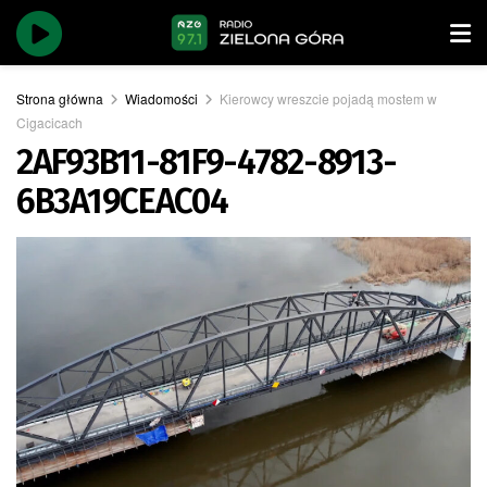
Strona główna
Wiadomości
Kierowcy wreszcie pojadą mostem w
Cigacicach
2AF93B11-81F9-4782-8913-
6B3A19CEAC04