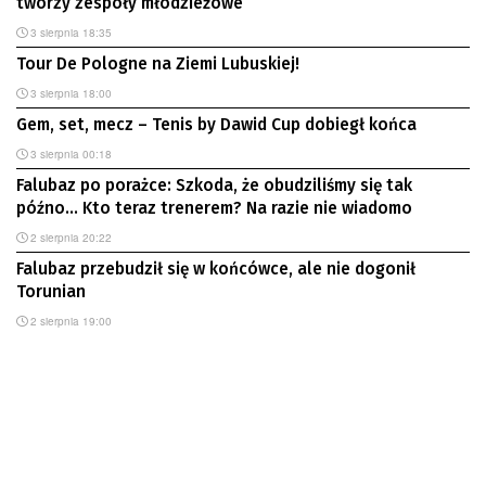
tworzy zespoły młodzieżowe
3 sierpnia 18:35
Tour De Pologne na Ziemi Lubuskiej!
3 sierpnia 18:00
Gem, set, mecz – Tenis by Dawid Cup dobiegł końca
3 sierpnia 00:18
Falubaz po porażce: Szkoda, że obudziliśmy się tak
późno… Kto teraz trenerem? Na razie nie wiadomo
2 sierpnia 20:22
Falubaz przebudził się w końcówce, ale nie dogonił
Torunian
2 sierpnia 19:00