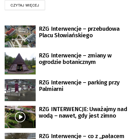
oznakowaniu i innych nowościach dla kierowców.
DETAILS
CZYTAJ WIĘCEJ
RZG Interwencje – przebudowa
Placu Słowiańskiego
RZG Interwencje – zmiany w
ogrodzie botanicznym
RZG Interwencje – parking przy
Palmiarni
RZG INTERWENCJE: Uważajmy nad
wodą – nawet, gdy jest zimno
RZG Interwencje – co z „pałacem