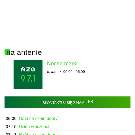
na antenie
Nocne marki
czwartek, 00:00
-
06:00
SKONTAKTUJ SIĘ Z NAMI
06:00
RZG na dzień dobry!
07:15
Dzień w liczbach
07:18
RZG na dzień dobry!