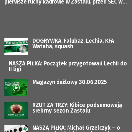
pierwsze ruchy kadrowe w Zastalu, przed SEC w
ZG
DOGRYWKA: Falubaz, Lechia, KFA
Wataha, squash
NASZA PIŁKA: Początek przygotowań Lechii do
II ligi
Magazyn żużlowy 30.06.2025
RZUT ZA TRZY: Kibice podsumowują
srebrny sezon Zastalu
NASZA PIŁKA: Michał Grzelczyk – o