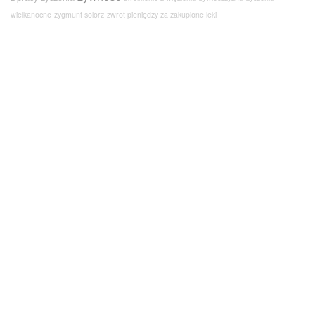
wielkanocne
zygmunt solorz
zwrot pieniędzy za zakupione leki