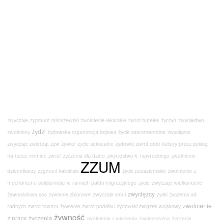
zwyczaje
zygmunt miłoszewski
zwolnienie lekarskie
zwrot butelek
życzyn
zwycięstwo
żydzi
zwolniony
żydowska organizacja bojowa
życie sakramentalne
zwycięzca
zwyczaje zwierząt
żzw
żywioł
życie seksualne
żydówki
zwrot dóbr kultury przez polskę
na rzecz niemiec
zwrot
życzenia dla dzieci
zwycięstwo k. nawrockiego
zwolnienie
ZZUM
dziennikarzy
zygmunt kaliciński
życie pozaziemskie
zwolnienie z
mechanizmu solidarności w ramach paktu migracyjnego
życie
zwyczaje wielkanocne
zwycięzcy
żywnościowy sos
żywienie zbiorowe
zwyczaje słoni
zyski
życzenia od
zwolnienie
radnych
zwrot towaru
żywienie
zwrot podatku
żydowski związek wojskowy
żywność
z pracy
życzenia
zwolnienie z więzienia
żywiecczyzna
życzenia