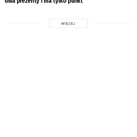
dwa prezenty i ma tylko punkt
WIĘCEJ