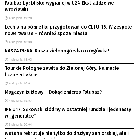
Falubaz był blisko wygranej w U24 Ekstralidze we
Wrocławiu
4 sierpnia 19:28
Lechia na półmetku przygotowań do CLJ U-15. W zespole
nowe twarze – również spoza miasta
4 sierpnia 18:39
NASZA PIŁKA: Rusza zielonogórska okręgówka!
4 sierpnia 18:03
Tour de Pologne zawita do Zielonej Góry. Na mecie
liczne atrakcje
4 sierpnia 18:01
Magazyn żużlowy – Dokąd zmierza Falubaz?
4 sierpnia 13:37
IPE U17: Sękowski siódmy w ostatniej rundzie i jedenasty
w „generalce”
3 sierpnia 20:04
Wataha rekrutuje nie tylko do drużyny seniorskiej, ale i