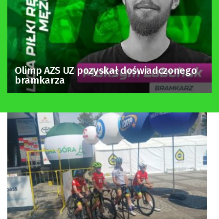
Olimp AZS UZ pozyskał doświadczonego
bramkarza