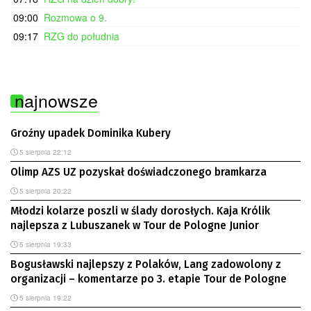
09:00
Rozmowa o 9.
09:17
RZG do południa
najnowsze
Groźny upadek Dominika Kubery
5 sierpnia 22:12
Olimp AZS UZ pozyskał doświadczonego bramkarza
5 sierpnia 20:22
Młodzi kolarze poszli w ślady dorosłych. Kaja Królik
najlepsza z Lubuszanek w Tour de Pologne Junior
5 sierpnia 19:33
Bogusławski najlepszy z Polaków, Lang zadowolony z
organizacji – komentarze po 3. etapie Tour de Pologne
5 sierpnia 19:22