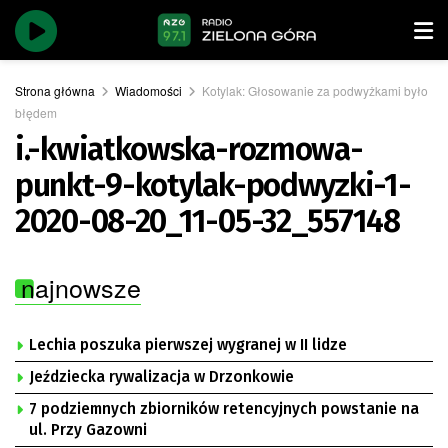
Strona główna
Wiadomości
Kotylak: Głosowanie za podwyżkami było
błędem
i.-kwiatkowska-rozmowa-
punkt-9-kotylak-podwyzki-1-
2020-08-20_11-05-32_557148
najnowsze
Lechia poszuka pierwszej wygranej w II lidze
Jeździecka rywalizacja w Drzonkowie
7 podziemnych zbiorników retencyjnych powstanie na
ul. Przy Gazowni