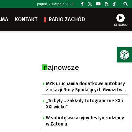
piątek, 7 sierpnia 2026
AMA
KONTAKT
RADIO ZACHÓD
SŁUCHAJ
Ot
najnowsze
MZK uruchamia dodatkowe autobusy
z okazji Nocy Spadających Gwiazd w
Ochli
„Tu były… zakłady fotograficzne XX i
XXI wieku”
W sobotę wakacyjny festyn rodzinny
w Zatoniu