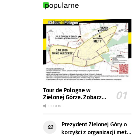
popularne
Tour de Pologne w
Zielonej Górze. Zobacz
zmiany w organizacji
0 UDOST.
ruchu
Prezydent Zielonej Góry o
korzyści z organizacji mety