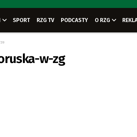
I
SPORT
RZG TV
PODCASTY
O RZG
REKL
rze
loruska-w-zg