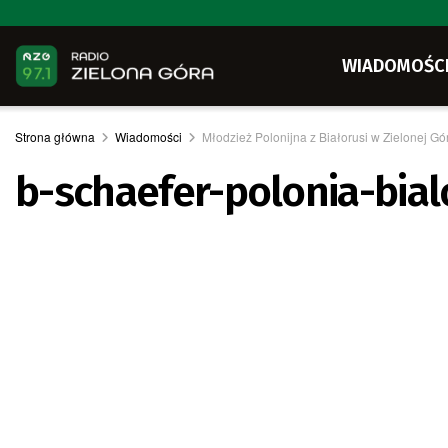
WIADOMOŚC
Strona główna
Wiadomości
Młodzież Polonijna z Białorusi w Zielonej Gó
b-schaefer-polonia-bia