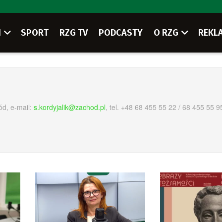
I
SPORT
RZG TV
PODCASTY
O RZG
REKL
ód, e-mail:
s.kordyjalik@zachod.pl
, tel. +48 68 455 55 22 / 68 455 55 9