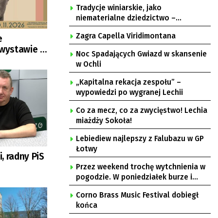
Tradycje winiarskie, jako
niematerialne dziedzictwo –
konsultacje i projekt
Zagra Capella Viridimontana
e
wystawie w
Noc Spadających Gwiazd w skansenie
w Ochli
„Kapitalna rekacja zespołu” –
wypowiedzi po wygranej Lechii
Co za mecz, co za zwycięstwo! Lechia
miażdży Sokoła!
Lebiediew najlepszy z Falubazu w GP
Łotwy
, radny PiS
Przez weekend trochę wytchnienia w
pogodzie. W poniedziałek burze i
upał
Corno Brass Music Festival dobiegł
końca