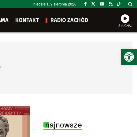
niedziela, 9 sierpnia 2026
AMA
KONTAKT
RADIO ZACHÓD
SŁUCHAJ
Ot
5
najnowsze