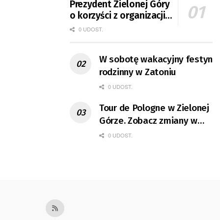
Prezydent Zielonej Góry
o korzyści z organizacji
mety Tour de Pologne
0 UDOST.
W sobotę wakacyjny festyn
rodzinny w Zatoniu
0 UDOST.
Tour de Pologne w Zielonej
Górze. Zobacz zmiany w
organizacji ruchu
0 UDOST.