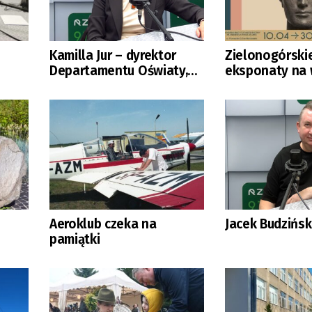
Kamilla Jur – dyrektor
Zielonogórski
Departamentu Oświaty,
eksponaty na 
Kultury i Sportu UM
stolicy
Aeroklub czeka na
Jacek Budziński
pamiątki