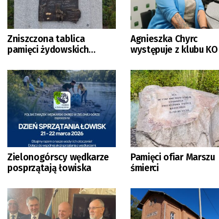
Zniszczona tablica
Agnieszka Chyrc
pamięci żydowskich
występuje z klubu KO
więźniarek
Zielonogórscy wędkarze
Pamięci ofiar Marszu
posprzątają łowiska
śmierci