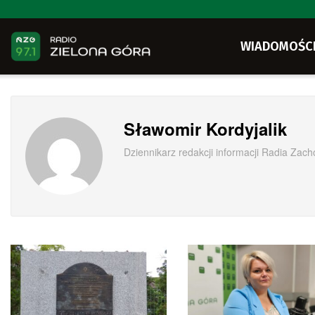
WIADOMOŚC
Sławomir Kordyjalik
Dziennikarz redakcji informacji Radia Zach