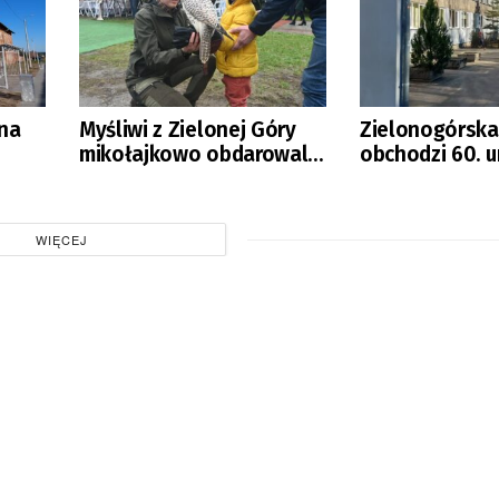
 na
Myśliwi z Zielonej Góry
Zielonogórska
mikołajkowo obdarowali
obchodzi 60. u
potrzebujące dzieci
WIĘCEJ