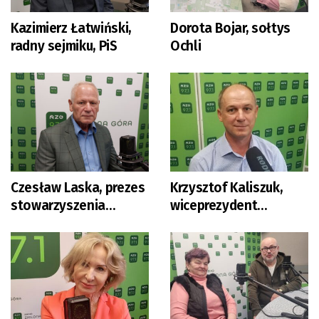
Kazimierz Łatwiński,
Dorota Bojar, sołtys
radny sejmiku, PiS
Ochli
Czesław Laska, prezes
Krzysztof Kaliszuk,
stowarzyszenia
wiceprezydent
Pamięć Polskich
Zielonej Góry
Kresów