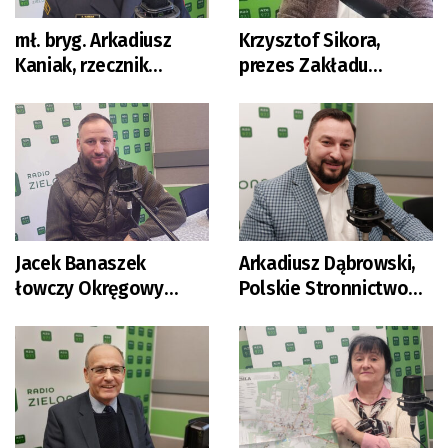
mł. bryg. Arkadiusz
Krzysztof Sikora,
Kaniak, rzecznik
prezes Zakładu
lubuskiej straży
Gospodarki
pożarnej
Komunalnej w Zielonej
Górze
Jacek Banaszek
Arkadiusz Dąbrowski,
łowczy Okręgowy
Polskie Stronnictwo
Polskiego Związku
Ludowe
Łowieckiego w
Zielonej Górze