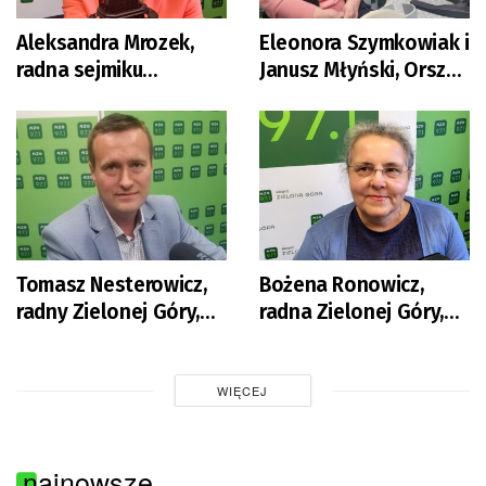
Aleksandra Mrozek,
Eleonora Szymkowiak i
radna sejmiku
Janusz Młyński, Orszak
(Samorządowe
Trzech Króli
Lubuskie)
Tomasz Nesterowicz,
Bożena Ronowicz,
radny Zielonej Góry,
radna Zielonej Góry,
Nowa Lewica
PiS
WIĘCEJ
najnowsze