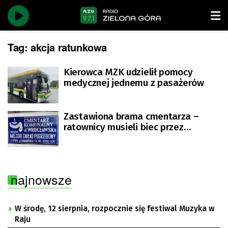
Tag:
akcja ratunkowa
Kierowca MZK udzielił pomocy
medycznej jednemu z pasażerów
Zastawiona brama cmentarza –
ratownicy musieli biec przez
kwatery z pomocą
najnowsze
W środę, 12 sierpnia, rozpocznie się festiwal Muzyka w
Raju