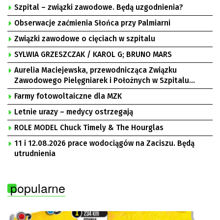
Szpital – związki zawodowe. Będą uzgodnienia?
Obserwacje zaćmienia Słońca przy Palmiarni
Związki zawodowe o cięciach w szpitalu
SYLWIA GRZESZCZAK / KAROL G; BRUNO MARS
Aurelia Maciejewska, przewodnicząca Związku
Zawodowego Pielęgniarek i Położnych w Szpitalu
Uniwersyteckim w Zielonej Górze, Bogusław
Farmy fotowoltaiczne dla MZK
Motowidełko, przewodniczący Zarządu Regionu NSZZ
„Solidarność” Zielona Góra
Letnie urazy – medycy ostrzegają
ROLE MODEL Chuck Timely & The Hourglas
11 i 12.08.2026 prace wodociągów na Zaciszu. Będą
utrudnienia
popularne