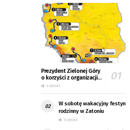
Prezydent Zielonej Góry
o korzyści z organizacji
mety Tour de Pologne
0 UDOST.
W sobotę wakacyjny festyn
rodzinny w Zatoniu
0 UDOST.