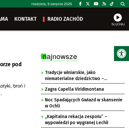
niedziela, 9 sierpnia 2026
AMA
KONTAKT
RADIO ZACHÓD
SŁUCHAJ
Ot
najnowsze
borze pod
Tradycje winiarskie, jako
niematerialne dziedzictwo –
tyki, broń i
konsultacje i projekt
Zagra Capella Viridimontana
..
Noc Spadających Gwiazd w skansenie
w Ochli
„Kapitalna rekacja zespołu” –
wypowiedzi po wygranej Lechii