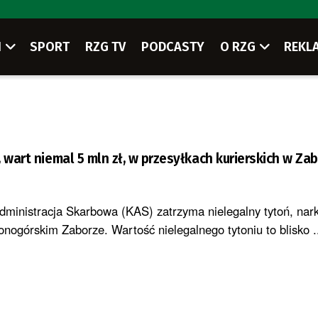
I
SPORT
RZG TV
PODCASTY
O RZG
REKL
, wart niemal 5 mln zł, w przesyłkach kurierskich w Za
ministracja Skarbowa (KAS) zatrzyma nielegalny tytoń, narko
nogórskim Zaborze. Wartość nielegalnego tytoniu to blisko .