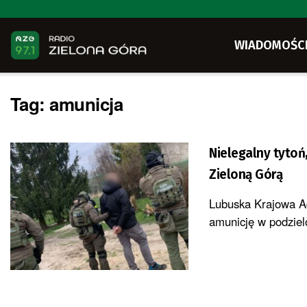
WIADOMOŚC
Tag:
amunicja
Nielegalny tytoń
Zieloną Górą
Lubuska Krajowa Ad
amunicję w podzielo