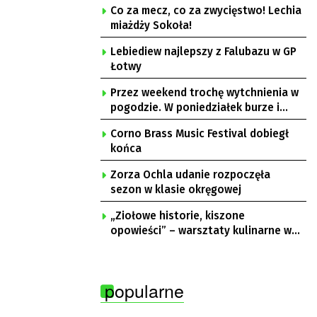
Co za mecz, co za zwycięstwo! Lechia
miażdży Sokoła!
Lebiediew najlepszy z Falubazu w GP
Łotwy
Przez weekend trochę wytchnienia w
pogodzie. W poniedziałek burze i
upał
Corno Brass Music Festival dobiegł
końca
Zorza Ochla udanie rozpoczęła
sezon w klasie okręgowej
„Ziołowe historie, kiszone
opowieści” – warsztaty kulinarne w
Krępie
popularne