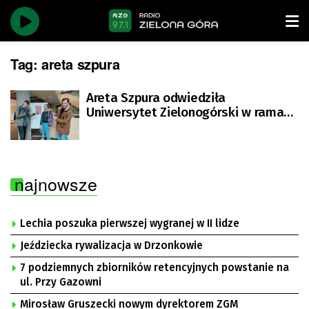
Tag:
areta szpura
Areta Szpura odwiedziła
Uniwersytet Zielonogórski w ramach
akcji #Influencer_w_realu
najnowsze
Lechia poszuka pierwszej wygranej w II lidze
Jeździecka rywalizacja w Drzonkowie
7 podziemnych zbiorników retencyjnych powstanie na
ul. Przy Gazowni
Mirosław Gruszecki nowym dyrektorem ZGM