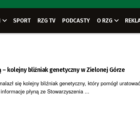
I
SPORT
RZG TV
PODCASTY
O RZG
REKL
ą – kolejny bliźniak genetyczny w Zielonej Górze
nalazł się kolejny bliźniak genetyczny, który pomógł uratowa
 informacje płyną ze Stowarzyszenia ...