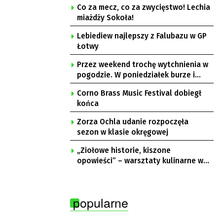
Co za mecz, co za zwycięstwo! Lechia
miażdży Sokoła!
Lebiediew najlepszy z Falubazu w GP
Łotwy
Przez weekend trochę wytchnienia w
pogodzie. W poniedziałek burze i
upał
Corno Brass Music Festival dobiegł
końca
Zorza Ochla udanie rozpoczęła
sezon w klasie okręgowej
„Ziołowe historie, kiszone
opowieści” – warsztaty kulinarne w
Krępie
popularne