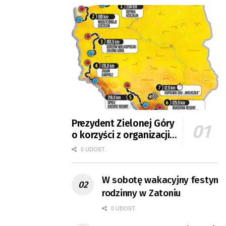
Prezydent Zielonej Góry
o korzyści z organizacji
mety Tour de Pologne
0 UDOST.
W sobotę wakacyjny festyn
rodzinny w Zatoniu
0 UDOST.