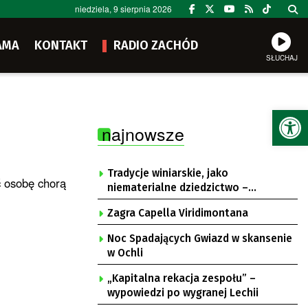
niedziela, 9 sierpnia 2026
AMA
KONTAKT
RADIO ZACHÓD
SŁUCHAJ
Ot
najnowsze
Tradycje winiarskie, jako
ć osobę chorą
niematerialne dziedzictwo –
konsultacje i projekt
Zagra Capella Viridimontana
Noc Spadających Gwiazd w skansenie
w Ochli
„Kapitalna rekacja zespołu” –
wypowiedzi po wygranej Lechii