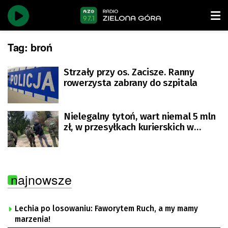
Tag:
broń
Strzały przy os. Zacisze. Ranny
rowerzysta zabrany do szpitala
Nielegalny tytoń, wart niemal 5 mln
zł, w przesyłkach kurierskich w
Zaborze pod Zieloną Górą
najnowsze
Lechia po losowaniu: Faworytem Ruch, a my mamy
marzenia!