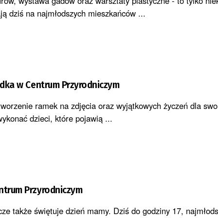
rów, wystawa gadów oraz warsztaty plastyczne - to tylko nie
kają dziś na najmłodszych mieszkańców ...
iadka w Centrum Przyrodniczym
tworzenie ramek na zdjęcia oraz wyjątkowych życzeń dla swoic
konać dzieci, które pojawią ...
ntrum Przyrodniczym
ze także świętuje dzień mamy. Dziś do godziny 17, najmłod