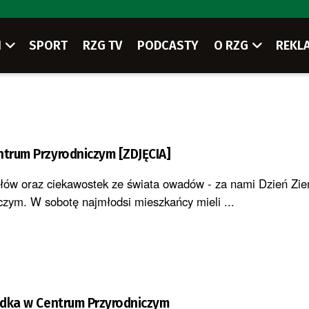
I
SPORT
RZG TV
PODCASTY
O RZG
REKL
ntrum Przyrodniczym [ZDJĘCIA]
łów oraz ciekawostek ze świata owadów - za nami Dzień Zi
zym. W sobotę najmłodsi mieszkańcy mieli ...
iadka w Centrum Przyrodniczym