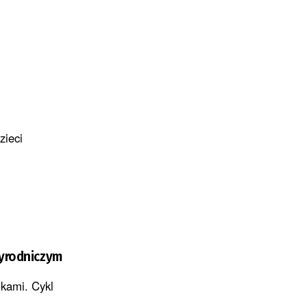
zieci
zyrodniczym
ikami. Cykl