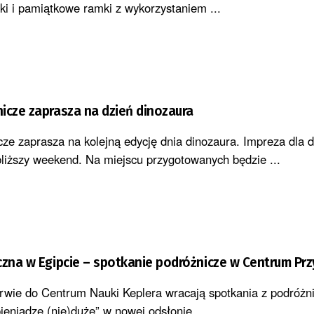
ki i pamiątkowe ramki z wykorzystaniem ...
icze zaprasza na dzień dinozaura
ze zaprasza na kolejną edycję dnia dinozaura. Impreza dla d
bliższy weekend. Na miejscu przygotowanych będzie ...
czna w Egipcie – spotkanie podróżnicze w Centrum Pr
rwie do Centrum Nauki Keplera wracają spotkania z podróżn
ieniądze (nie)duże” w nowej odsłonie ...