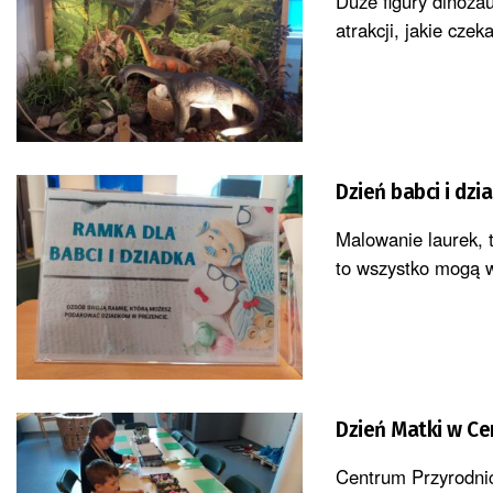
Duże figury dinozau
atrakcji, jakie cze
Dzień babci i dz
Malowanie laurek, 
to wszystko mogą wy
Dzień Matki w Ce
Centrum Przyrodnic