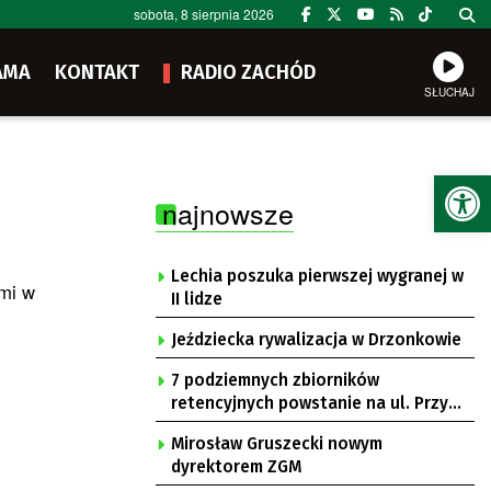
sobota, 8 sierpnia 2026
AMA
KONTAKT
RADIO ZACHÓD
SŁUCHAJ
Ot
najnowsze
Lechia poszuka pierwszej wygranej w
emi w
II lidze
Jeździecka rywalizacja w Drzonkowie
7 podziemnych zbiorników
retencyjnych powstanie na ul. Przy
Gazowni
Mirosław Gruszecki nowym
dyrektorem ZGM