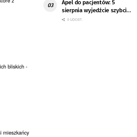
które z
Apel do pacjentów: 5
sierpnia wyjedźcie szybciej
z domów
0 UDOST.
h bliskich -
si mieszkańcy