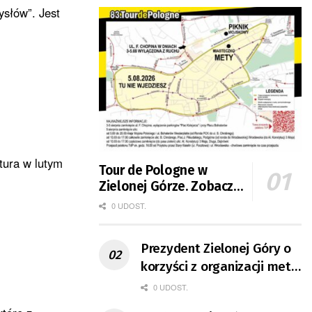
słów”. Jest
atura w lutym
Tour de Pologne w
Zielonej Górze. Zobacz
zmiany w organizacji
0 UDOST.
ruchu
Prezydent Zielonej Góry o
korzyści z organizacji mety
Tour de Pologne
0 UDOST.