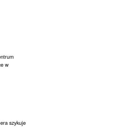
entrum
ce w
era szykuje