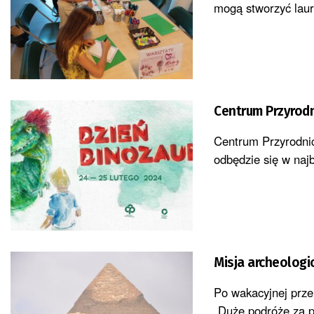
mogą stworzyć laur
Centrum Przyrodn
Centrum Przyrodnic
odbędzie się w naj
Misja archeologi
Po wakacyjnej prze
„Duże podróże za p