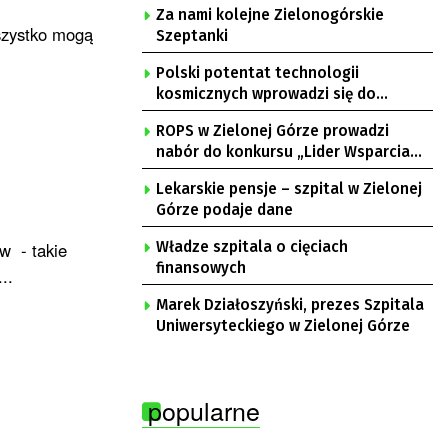
Za nami kolejne Zielonogórskie
szystko mogą
Szeptanki
Polski potentat technologii
kosmicznych wprowadzi się do
Zielonej Góry
ROPS w Zielonej Górze prowadzi
nabór do konkursu „Lider Wsparcia
Seniora”
Lekarskie pensje – szpital w Zielonej
Górze podaje dane
w - takie
Władze szpitala o cięciach
finansowych
..
Marek Działoszyński, prezes Szpitala
Uniwersyteckiego w Zielonej Górze
popularne