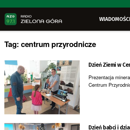
WIADOMOŚC
Tag:
centrum przyrodnicze
Dzień Ziemi w Ce
Prezentacja minera
Centrum Przyrodnic
Dzień babci i dz