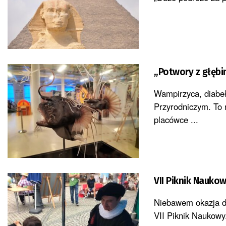
„Potwory z głębi
Wampirzyca, diabeł
Przyrodniczym. To 
placówce ...
VII Piknik Nauko
Niebawem okazja do
VII Piknik Naukowy.