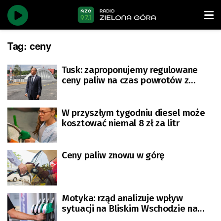
Tag:
ceny
Tusk: zaproponujemy regulowane
ceny paliw na czas powrotów z
wakacji, jeśli ceny ropy wzrosną
W przyszłym tygodniu diesel może
kosztować niemal 8 zł za litr
Ceny paliw znowu w górę
Motyka: rząd analizuje wpływ
sytuacji na Bliskim Wschodzie na
ceny paliw