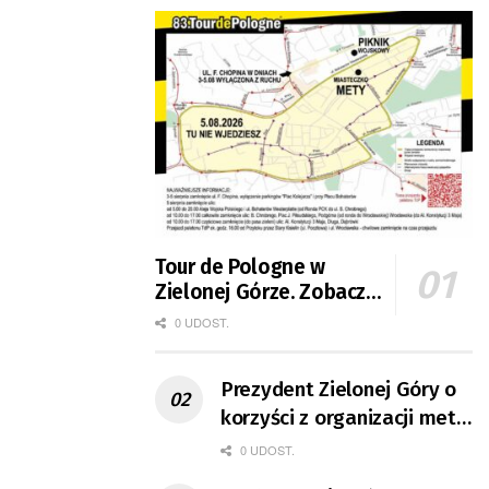
Tour de Pologne w
Zielonej Górze. Zobacz
zmiany w organizacji
0 UDOST.
ruchu
Prezydent Zielonej Góry o
korzyści z organizacji mety
Tour de Pologne
0 UDOST.