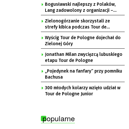
Bogusławski najlepszy z Polaków,
Lang zadowolony z organizacji –
komentarze po 3. etapie Tour de
Zielonogórzanie skorzystali ze
Pologne
strefy kibica podczas Tour de
Pologne
Wyścig Tour de Pologne dojechał do
Zielonej Góry
Jonathan Milan zwycięzcą lubuskiego
etapu Tour de Pologne
„Pojedynek na fanfary” przy pomniku
Bachusa
300 młodych kolarzy wzięło udział w
Tour de Pologne Junior
popularne