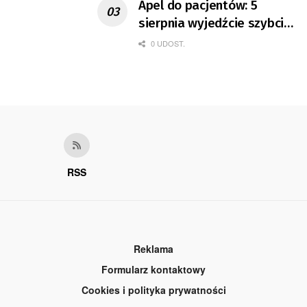
Apel do pacjentów: 5
sierpnia wyjedźcie szybciej
z domów
0 UDOST.
RSS
Reklama
Formularz kontaktowy
Cookies i polityka prywatności