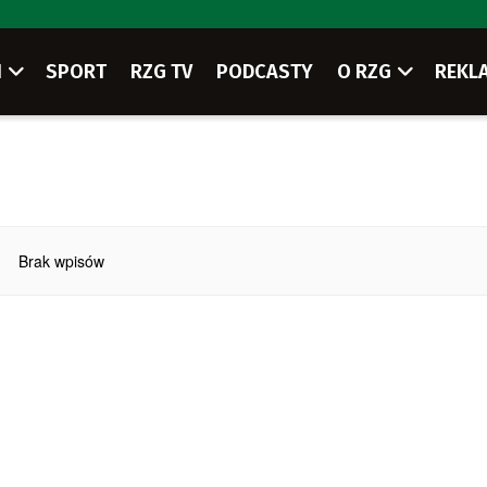
I
SPORT
RZG TV
PODCASTY
O RZG
REKL
Brak wpisów