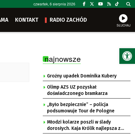
czwartek, 6 sierpnia 2026
AMA
KONTAKT
RADIO ZACHÓD
SŁUCHAJ
Ot
najnowsze
Groźny upadek Dominika Kubery
Olimp AZS UZ pozyskał
doświadczonego bramkarza
„Było bezpiecznie” – policja
podsumowuje Tour de Pologne
Młodzi kolarze poszli w ślady
dorosłych. Kaja Królik najlepsza z
Lubuszanek w Tour de Pologne Junior