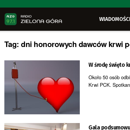
WIADOMOŚC
Tag:
dni honorowych dawców krwi p
W środę święto 
Około 50 osób odbi
Krwi PCK. Spotkani
Gala podsumowuj