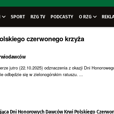
I
SPORT
RZG TV
PODCASTY
O RZG
REKL
olskiego czerwonego krzyża
krwiodawców
erze jutro (22.10.2025) odznaczenia z okazji Dni Honorowe
e odbędzie się w zielonogórskim ratuszu. ...
ąca Dni Honorowych Dawców Krwi Polskiego Czerwo