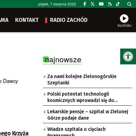
piątek, 7 sierpnia 2026
AMA
KONTAKT
RADIO ZACHÓD
SŁUCHAJ
Ot
najnowsze
Za nami kolejne Zielonogórskie
go Dawcy
Szeptanki
Polski potentat technologii
kosmicznych wprowadzi się do
Zielonej Góry
Lekarskie pensje – szpital w Zielonej
Górze podaje dane
Władze szpitala o cięciach
nego Krzyża
finansowych