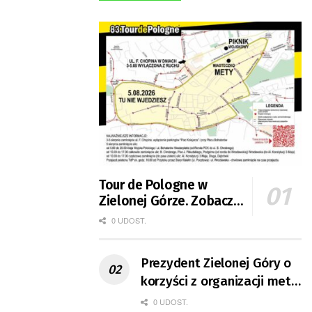
Tour de Pologne w
Zielonej Górze. Zobacz
zmiany w organizacji
0 UDOST.
ruchu
Prezydent Zielonej Góry o
korzyści z organizacji mety
Tour de Pologne
0 UDOST.