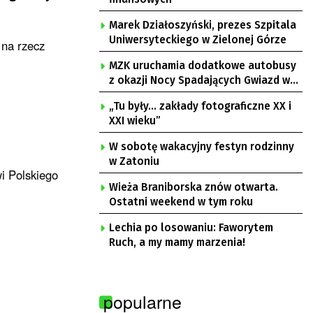
Marek Działoszyński, prezes Szpitala
Uniwersyteckiego w Zielonej Górze
 na rzecz
MZK uruchamia dodatkowe autobusy
z okazji Nocy Spadających Gwiazd w
Ochli
„Tu były… zakłady fotograficzne XX i
XXI wieku”
W sobotę wakacyjny festyn rodzinny
w Zatoniu
i Polskiego
Wieża Braniborska znów otwarta.
Ostatni weekend w tym roku
Lechia po losowaniu: Faworytem
Ruch, a my mamy marzenia!
popularne