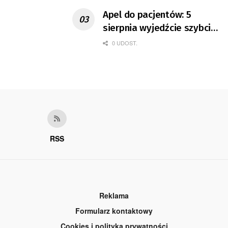
Apel do pacjentów: 5
sierpnia wyjedźcie szybciej
z domów
0 UDOST.
RSS
Reklama
Formularz kontaktowy
Cookies i polityka prywatności