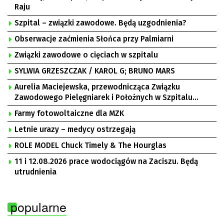
Raju
Szpital – związki zawodowe. Będą uzgodnienia?
Obserwacje zaćmienia Słońca przy Palmiarni
Związki zawodowe o cięciach w szpitalu
SYLWIA GRZESZCZAK / KAROL G; BRUNO MARS
Aurelia Maciejewska, przewodnicząca Związku
Zawodowego Pielęgniarek i Położnych w Szpitalu
Uniwersyteckim w Zielonej Górze, Bogusław
Farmy fotowoltaiczne dla MZK
Motowidełko, przewodniczący Zarządu Regionu NSZZ
„Solidarność” Zielona Góra
Letnie urazy – medycy ostrzegają
ROLE MODEL Chuck Timely & The Hourglas
11 i 12.08.2026 prace wodociągów na Zaciszu. Będą
utrudnienia
popularne