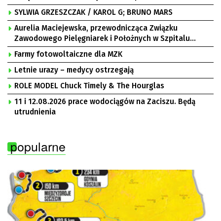
SYLWIA GRZESZCZAK / KAROL G; BRUNO MARS
Aurelia Maciejewska, przewodnicząca Związku
Zawodowego Pielęgniarek i Położnych w Szpitalu
Uniwersyteckim w Zielonej Górze, Bogusław
Farmy fotowoltaiczne dla MZK
Motowidełko, przewodniczący Zarządu Regionu NSZZ
„Solidarność” Zielona Góra
Letnie urazy – medycy ostrzegają
ROLE MODEL Chuck Timely & The Hourglas
11 i 12.08.2026 prace wodociągów na Zaciszu. Będą
utrudnienia
popularne