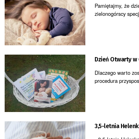
Pamiętajmy, że dzi
zielonogórscy spec
Dzień Otwarty w
Dlaczego warto zos
procedura przyspos
3,5-letnia Helenk