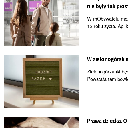
nie były tak pros
W mObywatelu można
12 roku życia. Apli
W zielonogórskim
Zielonogórzanki bę
Powstała tam bowie
Prawa dziecka. 