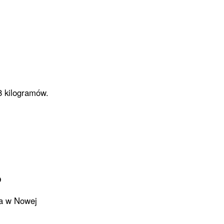
8 kilogramów.
o
ja w Nowej