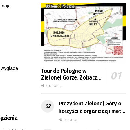
inają
k wygląda
Tour de Pologne w
Zielonej Górze. Zobacz
zmiany w organizacji
0 UDOST.
ruchu
Prezydent Zielonej Góry o
korzyści z organizacji mety
ięzienia
Tour de Pologne
0 UDOST.