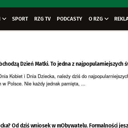
I
SPORT
RZG TV
PODCASTY
O RZG
REKL
bchodzą Dzień Matki. To jedna z najpopularniejszych ś
nia Kobiet i Dnia Dziecka, należy dziś do najpopularniejszyc
 w Polsce. Nie każdy jednak pamięta, ...
ecka? Od dziś wniosek w mObywatelu. Formalności jes