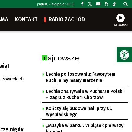
piątek, 7 sierpnia 2026
AMA
KONTAKT
RADIO ZACHÓD
SŁUCHAJ
Ot
najnowsze
wiąt
Lechia po losowaniu: Faworytem
h świeckich
Ruch, a my mamy marzenia!
Lechia zna rywala w Pucharze Polski
– zagra z Ruchem Chorzów!
Kończy się budowa hali przy ul.
Wyspiańskiego
„Muzyka w parku”. W piątek pierwszy
zcze nigdy
koncert