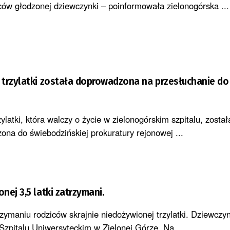
iców głodzonej dziewczynki – poinformowała zielonogórska ...
trzylatki została doprowadzona na przesłuchanie do
ylatki, która walczy o życie w zielonogórskim szpitalu, zosta
ona do świebodzińskiej prokuratury rejonowej ...
głodzonej 3,5 latki zatrzymani.
rzymaniu rodziców skrajnie niedożywionej trzylatki. Dziewczy
Szpitalu Uniwersyteckim w Zielonej Górze. Na ...