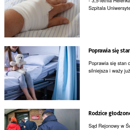
- 3,5-letnia Helenk
Szpitala Uniwersyte
Poprawia się sta
Poprawia się stan d
silniejsza i waży j
Rodzice głodzone
Sąd Rejonowy w Świ