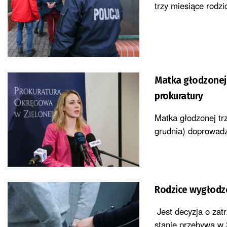
trzy miesiące rodz
Matka głodzonej 
prokuratury
Matka głodzonej trz
grudnia) doprowadz
Rodzice wy
Jest decyzja o zat
stanie przebywa w 