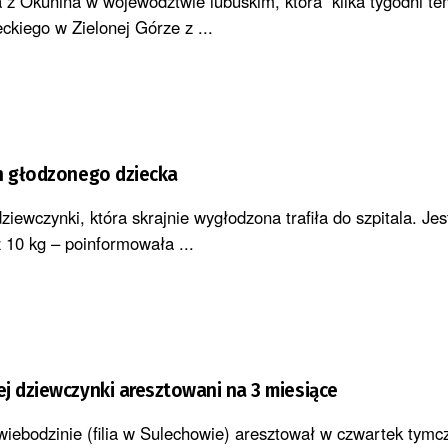
a z Okunina w województwie lubuskim, która kilka tygodni tem
ckiego w Zielonej Górze z ...
n głodzonego dziecka
ziewczynki, która skrajnie wygłodzona trafiła do szpitala. Jes
uż 10 kg – poinformowała ...
j dziewczynki aresztowani na 3 miesiące
ebodzinie (filia w Sulechowie) aresztował w czwartek tym