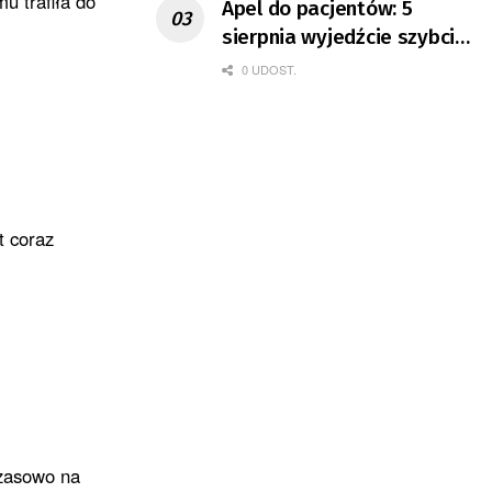
u trafiła do
Apel do pacjentów: 5
sierpnia wyjedźcie szybciej
z domów
0 UDOST.
t coraz
czasowo na