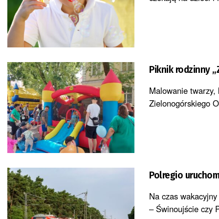
Piknik rodzinny 
Malowanie twarzy, 
Zielonogórskiego Ośr
Polregio urucho
Na czas wakacyjny 
– Świnoujście czy P