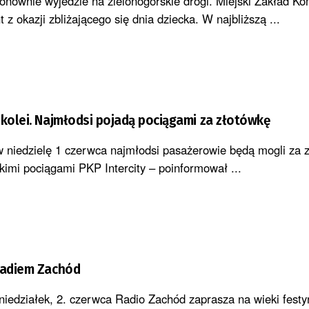
onownie wyjedzie na zielonogórskie drogi. Miejski Zakład Ko
 z okazji zbliżającego się dnia dziecka. W najbliższą ...
 kolei. Najmłodsi pojadą pociągami za złotówkę
 niedzielę 1 czerwca najmłodsi pasażerowie będą mogli za 
imi pociągami PKP Intercity – poinformował ...
Radiem Zachód
niedziałek, 2. czerwca Radio Zachód zaprasza na wieki festyn