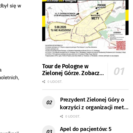
dbył się w
Tour de Pologne w
a
Zielonej Górze. Zobacz
oletnich,
zmiany w organizacji
0 UDOST.
ruchu
Prezydent Zielonej Góry o
korzyści z organizacji mety
Tour de Pologne
0 UDOST.
Apel do pacjentów: 5