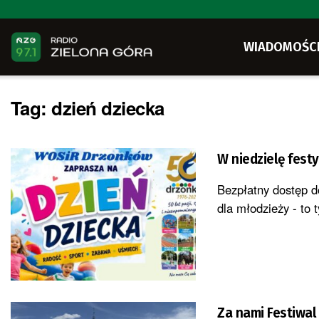
WIADOMOŚC
Tag:
dzień dziecka
W niedzielę fest
Bezpłatny dostęp d
dla młodzieży - to ty
Za nami Festiwal