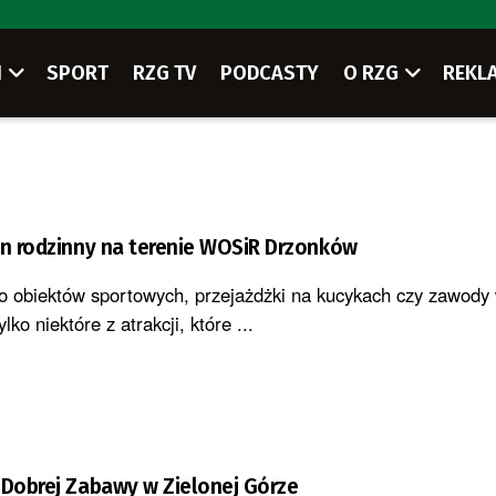
I
SPORT
RZG TV
PODCASTY
O RZG
REKL
yn rodzinny na terenie WOSiR Drzonków
o obiektów sportowych, przejażdżki na kucykach czy zawody
lko niektóre z atrakcji, które ...
 Dobrej Zabawy w Zielonej Górze