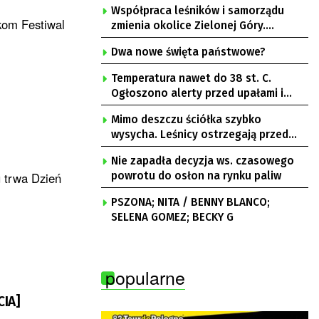
Współpraca leśników i samorządu
kom Festiwal
zmienia okolice Zielonej Góry.
Powstają nowe ścieżki rowerowe
Dwa nowe święta państwowe?
Temperatura nawet do 38 st. C.
Ogłoszono alerty przed upałami i
burzami
Mimo deszczu ściółka szybko
wysycha. Leśnicy ostrzegają przed
pożarami
Nie zapadła decyzja ws. czasowego
u trwa Dzień
powrotu do osłon na rynku paliw
PSZONA; NITA / BENNY BLANCO;
SELENA GOMEZ; BECKY G
popularne
CIA]