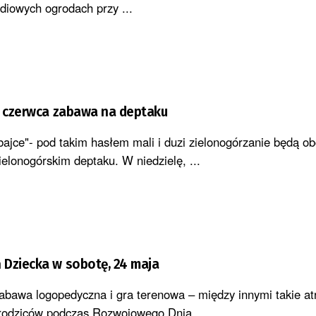
diowych ogrodach przy ...
1 czerwca zabawa na deptaku
bajce"- pod takim hasłem mali i duzi zielonogórzanie będą o
elonogórskim deptaku. W niedzielę, ...
 Dziecka w sobotę, 24 maja
abawa logopedyczna i gra terenowa – między innymi takie at
i rodziców podczas Rozwojowego Dnia ...