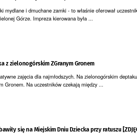
i mydlane i dmuchane zamki - to właśnie oferował uczestni
elonej Górze. Impreza kierowana była ...
cka z zielonogórskim ZGranym Gronem
atywne zajęcia dla najmłodszych. Na zielonogórskim deptak
m Gronem. Na uczestników czekają między ...
 bawiły się na Miejskim Dniu Dziecka przy ratuszu [ZDJĘ