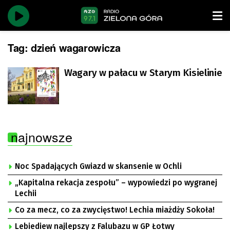
Tag:
dzień wagarowicza
Wagary w pałacu w Starym Kisielinie
najnowsze
Noc Spadających Gwiazd w skansenie w Ochli
„Kapitalna rekacja zespołu” – wypowiedzi po wygranej
Lechii
Co za mecz, co za zwycięstwo! Lechia miażdży Sokoła!
Lebiediew najlepszy z Falubazu w GP Łotwy