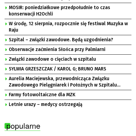
MOSIR: poniedziałkowe przedpołudnie to czas
konserwacji H2Ochli
W środę, 12 sierpnia, rozpocznie się festiwal Muzyka w
Raju
Szpital – związki zawodowe. Będą uzgodnienia?
Obserwacje zaćmienia Słońca przy Palmiarni
Związki zawodowe o cięciach w szpitalu
SYLWIA GRZESZCZAK / KAROL G; BRUNO MARS
Aurelia Maciejewska, przewodnicząca Związku
Zawodowego Pielęgniarek i Położnych w Szpitalu
Uniwersyteckim w Zielonej Górze, Bogusław
Farmy fotowoltaiczne dla MZK
Motowidełko, przewodniczący Zarządu Regionu NSZZ
„Solidarność” Zielona Góra
Letnie urazy – medycy ostrzegają
popularne