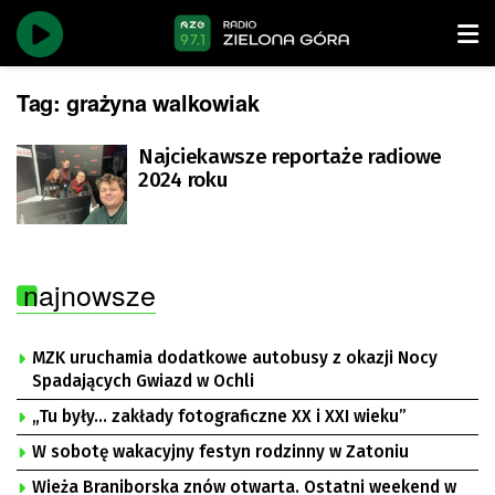
Tag:
grażyna walkowiak
Najciekawsze reportaże radiowe
2024 roku
najnowsze
MZK uruchamia dodatkowe autobusy z okazji Nocy
Spadających Gwiazd w Ochli
„Tu były… zakłady fotograficzne XX i XXI wieku”
W sobotę wakacyjny festyn rodzinny w Zatoniu
Wieża Braniborska znów otwarta. Ostatni weekend w