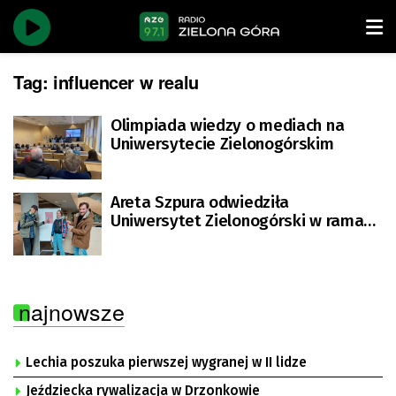
Tag:
influencer w realu
Olimpiada wiedzy o mediach na
Uniwersytecie Zielonogórskim
Areta Szpura odwiedziła
Uniwersytet Zielonogórski w ramach
akcji #Influencer_w_realu
najnowsze
Lechia poszuka pierwszej wygranej w II lidze
Jeździecka rywalizacja w Drzonkowie