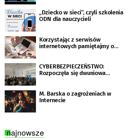
„Dziecko w sieci”, czyli szkolenia
ODN dla nauczycieli
Korzystając z serwisów
internetowych pamiętajmy o
zasadach bezpieczeństwa
CYBERBEZPIECZEŃSTWO:
Rozpoczęła się dwuniowa
konferencja IT Security Days
[GALERIA ZDJĘĆ]
M. Barska o zagrożeniach w
Internecie
najnowsze