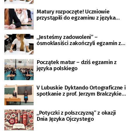
Matury rozpoczęte! Uczniowie
przystąpili do egzaminu z języka
polskiego
„Jesteśmy zadowoleni” –
ósmoklasiści zakończyli egzamin z
języka polskiego
Początek matur – dziś egzamin z
języka polskiego
V Lubuskie Dyktando Ortograficzne i
spotkanie z prof. Jerzym Bralczykiem
[DUŻA GALERIA ZDJĘĆ]
„Potyczki z polszczyzną” z okazji
Dnia Języka Ojczystego