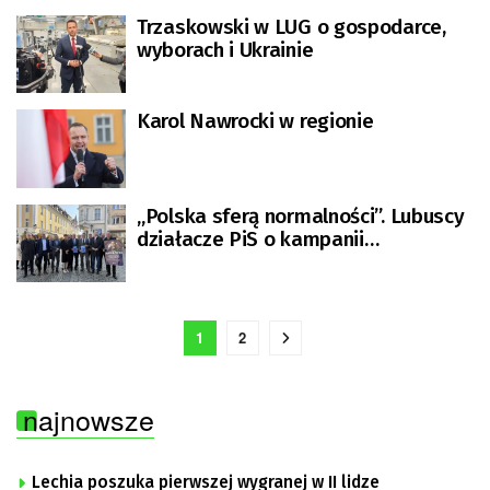
Trzaskowski w LUG o gospodarce,
wyborach i Ukrainie
Karol Nawrocki w regionie
„Polska sferą normalności”. Lubuscy
działacze PiS o kampanii
Nawrockiego
1
2
najnowsze
Lechia poszuka pierwszej wygranej w II lidze