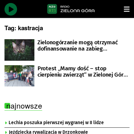
Tag:
kastracja
Zielonogórzanie mogą otrzymać
dofinansowanie na zabieg
sterylizacji i kastracji kotów
Protest „Mamy dość – stop
cierpieniu zwierząt” w Zielonej Górze
[ZDJĘCIA]
najnowsze
Lechia poszuka pierwszej wygranej w II lidze
Jeździecka rywalizacja w Drzonkowie