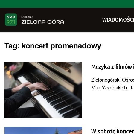
WIADOMOŚC
Tag:
koncert promenadowy
Muzyka z filmów 
Zielonogórski Ośro
Muz Wszelakich. Ten
W sobotę koncer