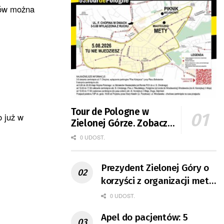
ców można
Tour de Pologne w
o już w
Zielonej Górze. Zobacz
zmiany w organizacji
0 UDOST.
ruchu
Prezydent Zielonej Góry o
korzyści z organizacji mety
Tour de Pologne
0 UDOST.
Apel do pacjentów: 5