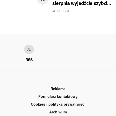
sierpnia wyjedźcie szybciej
z domów
0 UDOST.
RSS
Reklama
Formularz kontaktowy
Cookies i polityka prywatności
Archiwum