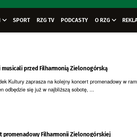
I
SPORT
RZG TV
PODCASTY
O RZG
REKL
i musicali przed Filharmonią Zielonogórską
dek Kultury zaprasza na kolejny koncert promenadowy w ram
 odbędzie się już w najbliższą sobotę, ...
t promenadowy Filharmonii Zielonogórskiej