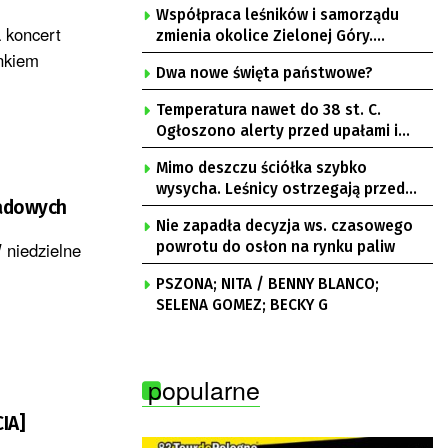
Współpraca leśników i samorządu
 koncert
zmienia okolice Zielonej Góry.
nkiem
Powstają nowe ścieżki rowerowe
Dwa nowe święta państwowe?
Temperatura nawet do 38 st. C.
Ogłoszono alerty przed upałami i
burzami
Mimo deszczu ściółka szybko
wysycha. Leśnicy ostrzegają przed
nadowych
pożarami
Nie zapadła decyzja ws. czasowego
 niedzielne
powrotu do osłon na rynku paliw
PSZONA; NITA / BENNY BLANCO;
SELENA GOMEZ; BECKY G
popularne
IA]