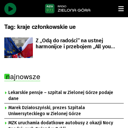
Tag:
kraje członkowskie ue
Z „Odą do radości” na ustnej
harmonijce i przebojem „All you
need is love” – tak 22 lata temu
Polska fetowała wstąpienie do UE
najnowsze
Lekarskie pensje – szpital w Zielonej Górze podaje
dane
Marek Działoszyński, prezes Szpitala
Uniwersyteckiego w Zielonej Górze
MZK uruchamia dodatkowe autobusy z okazji Nocy