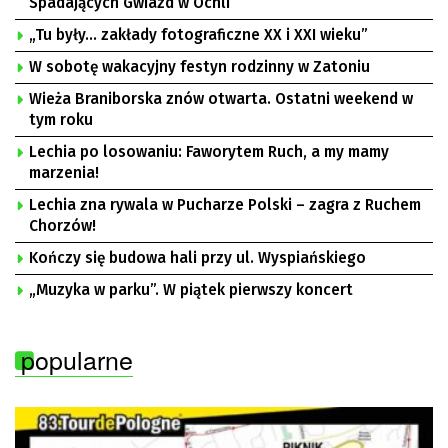
Spadających Gwiazd w Ochli
„Tu były… zakłady fotograficzne XX i XXI wieku”
W sobotę wakacyjny festyn rodzinny w Zatoniu
Wieża Braniborska znów otwarta. Ostatni weekend w
tym roku
Lechia po losowaniu: Faworytem Ruch, a my mamy
marzenia!
Lechia zna rywala w Pucharze Polski – zagra z Ruchem
Chorzów!
Kończy się budowa hali przy ul. Wyspiańskiego
„Muzyka w parku”. W piątek pierwszy koncert
popularne