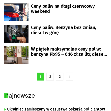
Ceny paliw na długi czerwcowy
weekend
Ceny paliw. Benzyna bez zmian,
diesel w górę
W piątek maksymalne ceny paliw:
benzyna Pb95 – 6,16 zł za litr, diesel
po 6,37 zł
1
2
3
najnowsze
Ukrainiec zamieszany w oszustwa oskarża policjantów