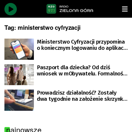
Tag:
ministerstwo cyfryzacji
Ministerstwo Cyfryzacji przypomina
o koniecznym logowaniu do aplikacji
mObywatel
Paszport dla dziecka? Od dziś
wniosek w mObywatelu. Formalności
jeszcze nigdy nie były tak proste
Prowadzisz działalność? Zostały
dwa tygodnie na założenie skrzynki
do e-doręczeń
najnowsze