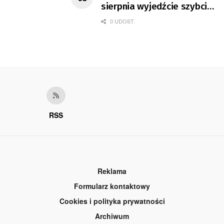
sierpnia wyjedźcie szybciej
z domów
0 UDOST.
RSS
Reklama
Formularz kontaktowy
Cookies i polityka prywatności
Archiwum