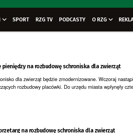
I
SPORT
RZG TV
PODCASTY
O RZG
REKL
 pieniędzy na rozbudowę schroniska dla zwierząt
ronisko dla zwierząt będzie zmodernizowane. Wczoraj nastąpił
czących rozbudowy placówki. Do urzędu miasta wpłynęły cztery
przetarg na rozbudowę schroniska dla zwierząt