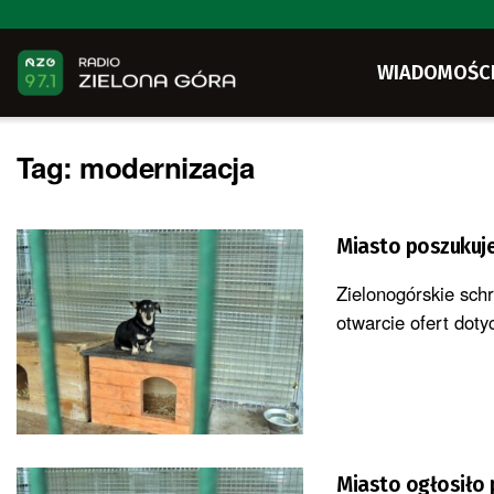
WIADOMOŚC
Tag:
modernizacja
Miasto poszukuje
Zielonogórskie sch
otwarcie ofert doty
Miasto ogłosiło 