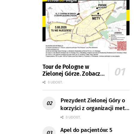
Tour de Pologne w
Zielonej Górze. Zobacz
zmiany w organizacji
0 UDOST.
ruchu
Prezydent Zielonej Góry o
korzyści z organizacji mety
Tour de Pologne
0 UDOST.
Apel do pacjentów: 5