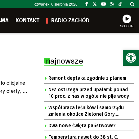
czwartek, 6 sierpnia 2026
AMA
KONTAKT
RADIO ZACHÓD
SŁUCHAJ
Ot
najnowsze
Remont deptaka zgodnie z planem
o oficjalne
 oferty, ...
NFZ ostrzega przed upałami: ponad
10 proc. z nas w ogóle nie pije wody
Współpraca leśników i samorządu
zmienia okolice Zielonej Góry.
Powstają nowe ścieżki rowerowe
Dwa nowe święta państwowe?
Temperatura nawet do 38 st. C.