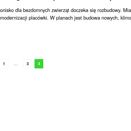
ronisko dla bezdomnych zwierząt doczeka się rozbudowy. Mia
 modernizacji placówki. W planach jest budowa nowych, kli
1
…
3
4