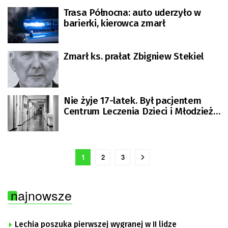
Trasa Północna: auto uderzyło w
barierki, kierowca zmarł
Zmarł ks. prałat Zbigniew Stekiel
Nie żyje 17-latek. Był pacjentem
Centrum Leczenia Dzieci i Młodzieży
w Zaborze
1
2
3
najnowsze
Lechia poszuka pierwszej wygranej w II lidze