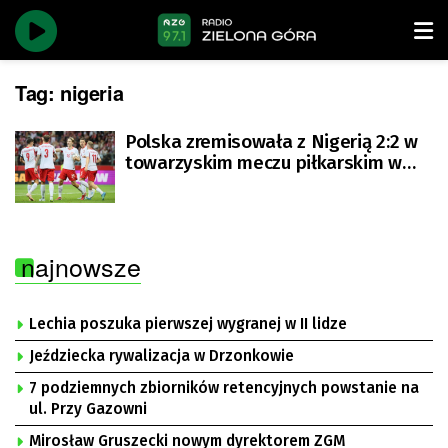
Tag:
nigeria
Polska zremisowała z Nigerią 2:2 w
towarzyskim meczu piłkarskim w
Warszawie [AKTUALIZOWANY}
najnowsze
Lechia poszuka pierwszej wygranej w II lidze
Jeździecka rywalizacja w Drzonkowie
7 podziemnych zbiorników retencyjnych powstanie na
ul. Przy Gazowni
Mirosław Gruszecki nowym dyrektorem ZGM