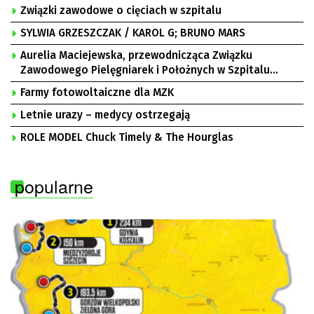
Związki zawodowe o cięciach w szpitalu
SYLWIA GRZESZCZAK / KAROL G; BRUNO MARS
Aurelia Maciejewska, przewodnicząca Związku
Zawodowego Pielęgniarek i Położnych w Szpitalu
Uniwersyteckim w Zielonej Górze, Bogusław
Farmy fotowoltaiczne dla MZK
Motowidełko, przewodniczący Zarządu Regionu NSZZ
„Solidarność” Zielona Góra
Letnie urazy – medycy ostrzegają
ROLE MODEL Chuck Timely & The Hourglas
popularne