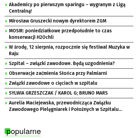
Akademicy po pierwszym sparingu – wygranym z Ligą
Centralną!
Mirosław Gruszecki nowym dyrektorem ZGM
MOSIR: poniedziałkowe przedpołudnie to czas
konserwacji H2Ochli
W środę, 12 sierpnia, rozpocznie się festiwal Muzyka w
Raju
Szpital – związki zawodowe. Będą uzgodnienia?
Obserwacje zaćmienia Słońca przy Palmiarni
Związki zawodowe o cięciach w szpitalu
SYLWIA GRZESZCZAK / KAROL G; BRUNO MARS
Aurelia Maciejewska, przewodnicząca Związku
Zawodowego Pielęgniarek i Położnych w Szpitalu
Uniwersyteckim w Zielonej Górze, Bogusław
Motowidełko, przewodniczący Zarządu Regionu NSZZ
popularne
„Solidarność” Zielona Góra