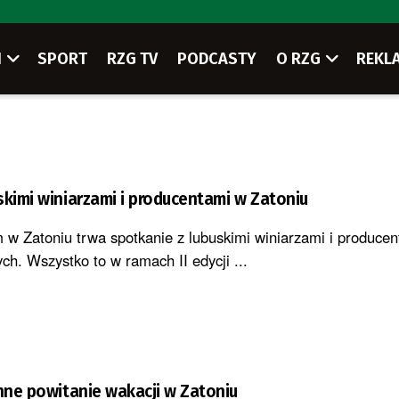
I
SPORT
RZG TV
PODCASTY
O RZG
REKL
skimi winiarzami i producentami w Zatoniu
w Zatoniu trwa spotkanie z lubuskimi winiarzami i producen
h. Wszystko to w ramach II edycji ...
inne powitanie wakacji w Zatoniu