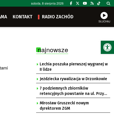
sobota, 8 sierpnia 2026
AMA
KONTAKT
RADIO ZACHÓD
SŁUCHAJ
Ot
najnowsze
Lechia poszuka pierwszej wygranej w
tami
II lidze
Jeździecka rywalizacja w Drzonkowie
7 podziemnych zbiorników
retencyjnych powstanie na ul. Przy
Gazowni
Mirosław Gruszecki nowym
dyrektorem ZGM