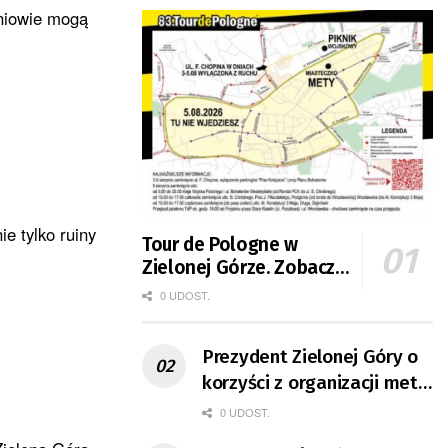
zniowie mogą
e tylko ruiny
Tour de Pologne w
Zielonej Górze. Zobacz
zmiany w organizacji
0 UDOST.
ruchu
Prezydent Zielonej Góry o
korzyści z organizacji mety
Tour de Pologne
0 UDOST.