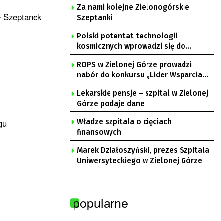
Za nami kolejne Zielonogórskie
ie Szeptanek
Szeptanki
Polski potentat technologii
kosmicznych wprowadzi się do
Zielonej Góry
ROPS w Zielonej Górze prowadzi
nabór do konkursu „Lider Wsparcia
Seniora”
Lekarskie pensje – szpital w Zielonej
Górze podaje dane
gu
Władze szpitala o cięciach
finansowych
Marek Działoszyński, prezes Szpitala
Uniwersyteckiego w Zielonej Górze
popularne