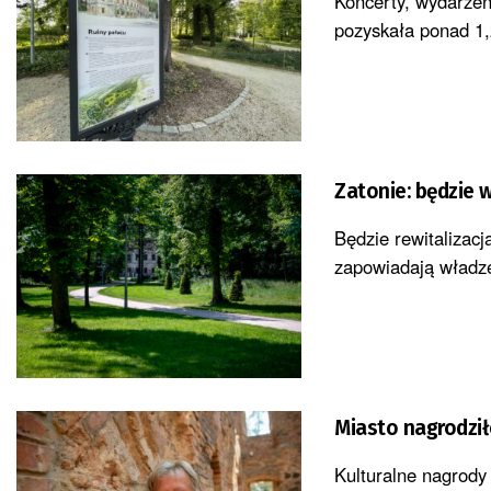
Koncerty, wydarzen
pozyskała ponad 1,2
Zatonie: będzie 
Będzie rewitalizac
zapowiadają władze
Miasto nagrodził
Kulturalne nagrody