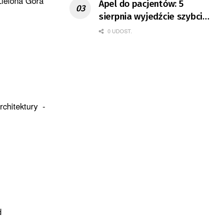
Zielona Góra
Apel do pacjentów: 5
sierpnia wyjedźcie szybciej
z domów
0 UDOST.
rchitektury -
d