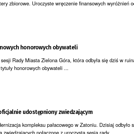
ztery zbiorowe. Uroczyste wręczenie finansowych wyróżnień od
 nowych honorowych obywateli
 sesji Rady Miasta Zielona Góra, która odbyła się dziś w rui
tytuły honorowych obywateli ...
oficjalnie udostępniony zwiedzającym
ernizacja kompleksu pałacowego w Zatoniu. Dzisiaj odbyło si
a zwiedzających połączone z uroczystą sesją rady ...