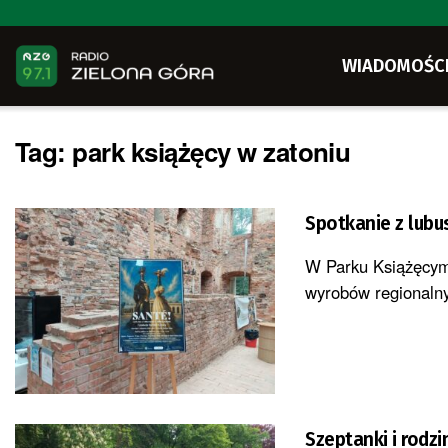
WIADOMOŚC
Tag:
park książęcy w zatoniu
Spotkanie z lubu
W Parku Książęcym 
wyrobów regionalnyc
Szeptanki i rodz