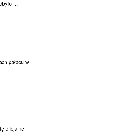
było ...
nach pałacu w
ę oficjalne