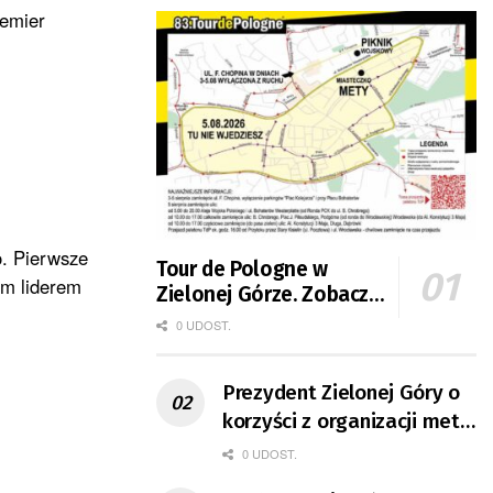
remier
o. Pierwsze
Tour de Pologne w
im liderem
Zielonej Górze. Zobacz
zmiany w organizacji
0 UDOST.
ruchu
Prezydent Zielonej Góry o
korzyści z organizacji mety
Tour de Pologne
0 UDOST.