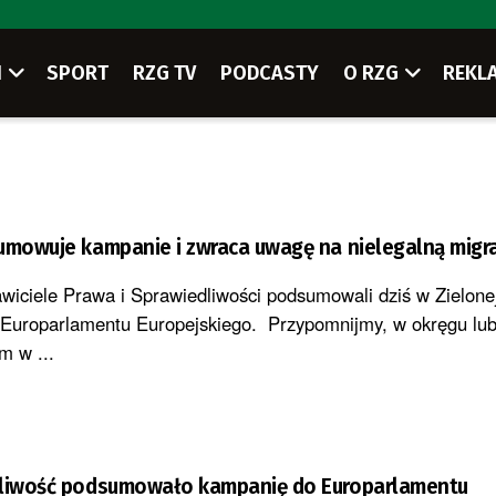
I
SPORT
RZG TV
PODCASTY
O RZG
REKL
umowuje kampanie i zwraca uwagę na nielegalną migra
iciele Prawa i Sprawiedliwości podsumowali dziś w Zielone
 Europarlamentu Europejskiego. Przypomnijmy, w okręgu lu
m w ...
dliwość podsumowało kampanię do Europarlamentu