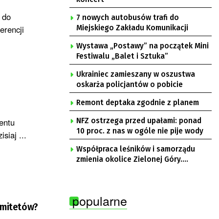
 do
7 nowych autobusów trafi do
erencji
Miejskiego Zakładu Komunikacji
Wystawa „Postawy” na początek Mini
Festiwalu „Balet i Sztuka”
Ukrainiec zamieszany w oszustwa
oskarża policjantów o pobicie
Remont deptaka zgodnie z planem
entu
NFZ ostrzega przed upałami: ponad
10 proc. z nas w ogóle nie pije wody
siaj ...
Współpraca leśników i samorządu
zmienia okolice Zielonej Góry.
Powstają nowe ścieżki rowerowe
popularne
komitetów?