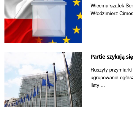
Wicemarszałek Sena
Włodzimierz Cimosze
Partie szykują si
Ruszyły przymiarki
ugrupowania ogłasz
listy ...