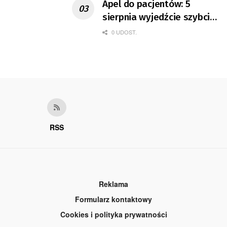
Apel do pacjentów: 5
sierpnia wyjedźcie szybciej
z domów
0 UDOST.
RSS
Reklama
Formularz kontaktowy
Cookies i polityka prywatności