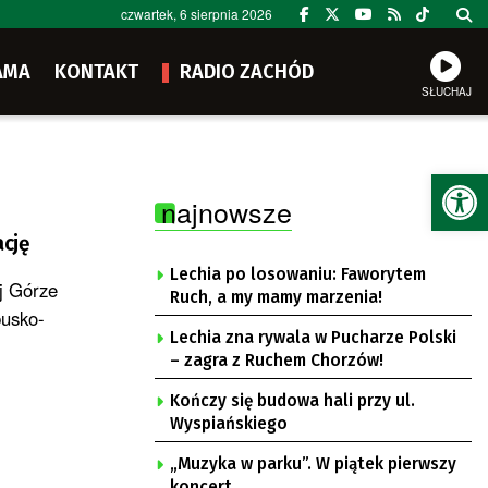
czwartek, 6 sierpnia 2026
AMA
KONTAKT
RADIO ZACHÓD
SŁUCHAJ
Ot
najnowsze
cję
Lechia po losowaniu: Faworytem
j Górze
Ruch, a my mamy marzenia!
busko-
Lechia zna rywala w Pucharze Polski
– zagra z Ruchem Chorzów!
Kończy się budowa hali przy ul.
Wyspiańskiego
„Muzyka w parku”. W piątek pierwszy
koncert