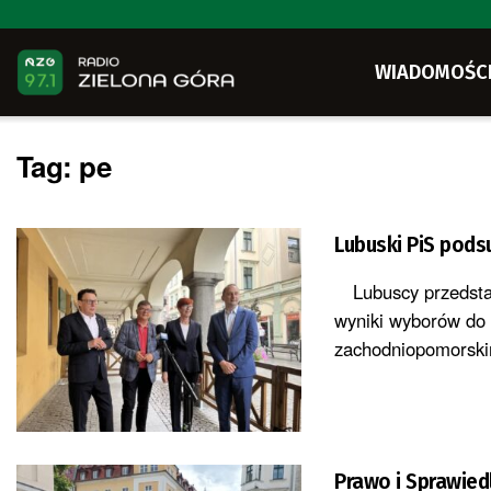
WIADOMOŚC
Tag:
pe
Lubuski PiS pods
Lubuscy przedstaw
wyniki wyborów do
zachodniopomorski
Prawo i Sprawie