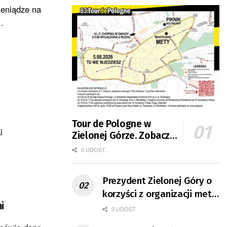
ieniądze na
.
Tour de Pologne w
i
Zielonej Górze. Zobacz
zmiany w organizacji
0 UDOST.
ruchu
Prezydent Zielonej Góry o
korzyści z organizacji mety
i
Tour de Pologne
0 UDOST.