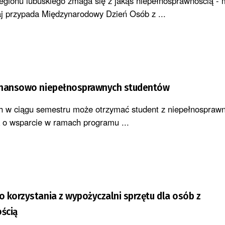
egionu lubuskiego zmaga się z jakąś niepełnosprawnością -
iaj przypada Międzynarodowy Dzień Osób z ...
inansowo niepełnosprawnych studentów
ch w ciągu semestru może otrzymać student z niepełnospraw
k o wsparcie w ramach programu ...
 korzystania z wypożyczalni sprzętu dla osób z
ścią