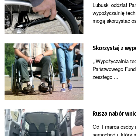
Lubuski oddział P
wypożyczalnię tech
mogą skorzystać os
Skorzystaj z wyp
,,Wypożyczalnia te
Państwowego Fundus
zeszłego ...
Rusza nabór wni
Od 1 marca osoby 
samochodu, który m