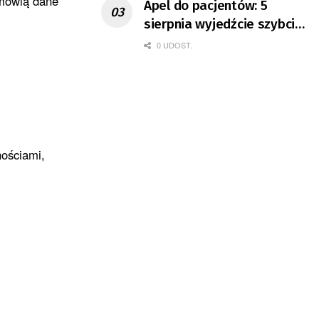
 mówią dane
Apel do pacjentów: 5
sierpnia wyjedźcie szybciej
z domów
0 UDOST.
nościami,