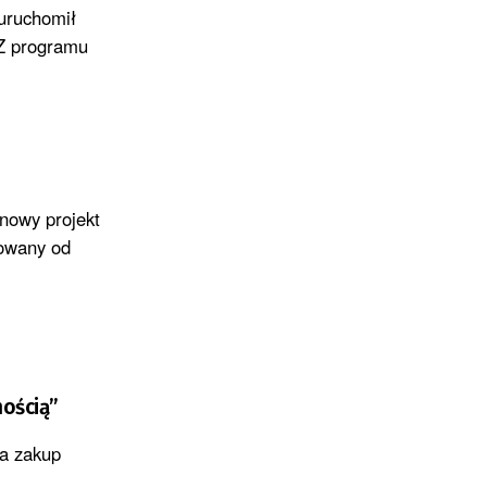
uruchomił
 Z programu
nowy projekt
zowany od
ością”
na zakup