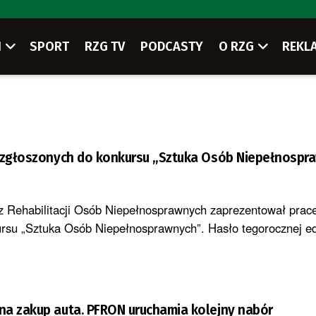
I
SPORT
RZG TV
PODCASTY
O RZG
REKL
c zgłoszonych do konkursu „Sztuka Osób Niepełnospr
Rehabilitacji Osób Niepełnosprawnych zaprezentował prace
rsu „Sztuka Osób Niepełnosprawnych”. Hasło tegorocznej ed
na zakup auta. PFRON uruchamia kolejny nabór