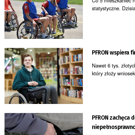
Co 5 mieszkaniec r
statystyczne. Dzis
PFRON wspiera f
Nawet 6 tys. złoty
który złoży wniose
PFRON zachęca do
niepełnosprawno