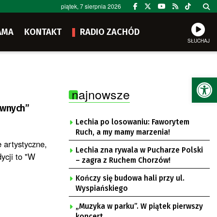
piątek, 7 sierpnia 2026
AMA
KONTAKT
RADIO ZACHÓD
SŁUCHAJ
Ot
najnowsze
awnych”
Lechia po losowaniu: Faworytem
Ruch, a my mamy marzenia!
 artystyczne,
Lechia zna rywala w Pucharze Polski
ycji to "W
– zagra z Ruchem Chorzów!
Kończy się budowa hali przy ul.
Wyspiańskiego
„Muzyka w parku”. W piątek pierwszy
koncert