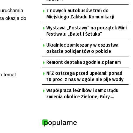
 uruchamia
7 nowych autobusów trafi do
na okazja do
Miejskiego Zakładu Komunikacji
Wystawa „Postawy” na początek Mini
Festiwalu „Balet i Sztuka”
Ukrainiec zamieszany w oszustwa
oskarża policjantów o pobicie
Remont deptaka zgodnie z planem
o temat
NFZ ostrzega przed upałami: ponad
10 proc. z nas w ogóle nie pije wody
Współpraca leśników i samorządu
zmienia okolice Zielonej Góry.
Powstają nowe ścieżki rowerowe
popularne