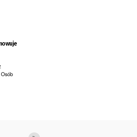
umowuje
z
i Osób