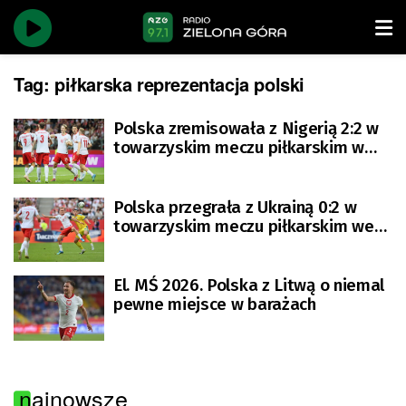
Tag:
piłkarska reprezentacja polski
Polska zremisowała z Nigerią 2:2 w
towarzyskim meczu piłkarskim w
Warszawie [AKTUALIZOWANY}
Polska przegrała z Ukrainą 0:2 w
towarzyskim meczu piłkarskim we
Wrocławiu [AKTUALIZACJA]
El. MŚ 2026. Polska z Litwą o niemal
pewne miejsce w barażach
najnowsze