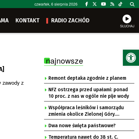
czwartek, 6 sierpnia 2026
AMA
KONTAKT
RADIO ZACHÓD
SŁUCHAJ
Ot
najnowsze
A]
Remont deptaka zgodnie z planem
y zawody z
NFZ ostrzega przed upałami: ponad
10 proc. z nas w ogóle nie pije wody
Współpraca leśników i samorządu
zmienia okolice Zielonej Góry.
Powstają nowe ścieżki rowerowe
Dwa nowe święta państwowe?
Temperatura nawet do 38 st. C.