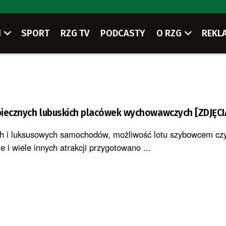
I
SPORT
RZG TV
PODCASTY
O RZG
REKL
piecznych lubuskich placówek wychowawczych [ZDJĘCI
h i luksusowych samochodów, możliwość lotu szybowcem cz
te i wiele innych atrakcji przygotowano ...