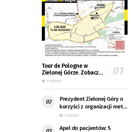
Tour de Pologne w
Zielonej Górze. Zobacz
zmiany w organizacji
0 UDOST.
ruchu
Prezydent Zielonej Góry o
korzyści z organizacji mety
Tour de Pologne
0 UDOST.
Apel do pacjentów: 5