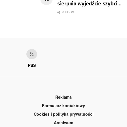
sierpnia wyjedźcie szybciej
z domów
0 UDOST.
RSS
Reklama
Formularz kontaktowy
Cookies i polityka prywatności
Archiwum