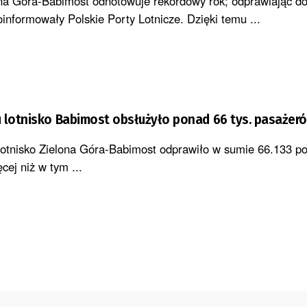
ona Góra-Babimost odnotowuje rekordowy rok; odprawiając d
informowały Polskie Porty Lotnicze. Dzięki temu ...
 lotnisko Babimost obsłużyło ponad 66 tys. pasażer
otnisko Zielona Góra-Babimost odprawiło w sumie 66.133 po
cej niż w tym ...