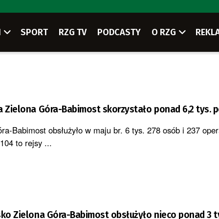
I
SPORT
RZG TV
PODCASTY
O RZG
REKL
a Zielona Góra-Babimost skorzystało ponad 6,2 tys. 
ra-Babimost obsłużyło w maju br. 6 tys. 278 osób i 237 oper
104 to rejsy ...
sko Zielona Góra-Babimost obsłużyło nieco ponad 3 t