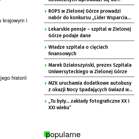
Zielonej Góry
ROPS w Zielonej Górze prowadzi
nabór do konkursu „Lider Wsparcia
u krajowym i
Seniora”
Lekarskie pensje – szpital w Zielonej
Górze podaje dane
Władze szpitala o cięciach
finansowych
Marek Działoszyński, prezes Szpitala
Uniwersyteckiego w Zielonej Górze
ego historii
MZK uruchamia dodatkowe autobusy
z okazji Nocy Spadających Gwiazd w
Ochli
„Tu były… zakłady fotograficzne XX i
XXI wieku”
popularne