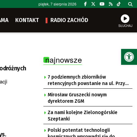
piątek, 7 sierpnia 2026
AMA
KONTAKT
RADIO ZACHÓD
SŁUCHAJ
Ot
najnowsze
podróżnych
7 podziemnych zbiorników
acji
retencyjnych powstanie na ul. Przy
Gazowni
Mirosław Gruszecki nowym
dyrektorem ZGM
Za nami kolejne Zielonogórskie
Szeptanki
Polski potentat technologii
ys.
kosmicznych wprowadzi się do