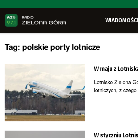
WIADOMOŚC
Tag:
polskie porty lotnicze
W maju z Lotnisk
Lotnisko Zielona Gó
lotniczych, z czego 
W styczniu Lotni