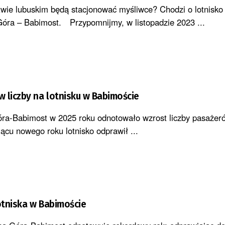
e lubuskim będą stacjonować myśliwce? Chodzi o lotnisko 
óra – Babimost. Przypomnijmy, w listopadzie 2023 ...
 liczby na lotnisku w Babimoście
óra-Babimost w 2025 roku odnotowało wzrost liczby pasażeró
cu nowego roku lotnisko odprawił ...
otniska w Babimoście