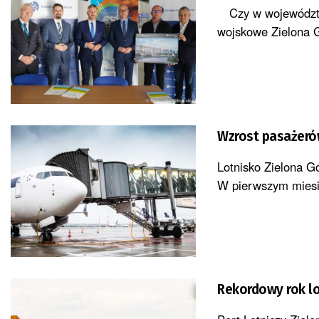
Czy w województwi
wojskowe Zielona G
Wzrost pasażerów
Lotnisko Zielona G
W pierwszym miesią
Rekordowy rok l