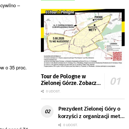
cywilno –
w o 35 proc.
Tour de Pologne w
Zielonej Górze. Zobacz
zmiany w organizacji
0 UDOST.
ruchu
Prezydent Zielonej Góry o
korzyści z organizacji mety
Tour de Pologne
0 UDOST.