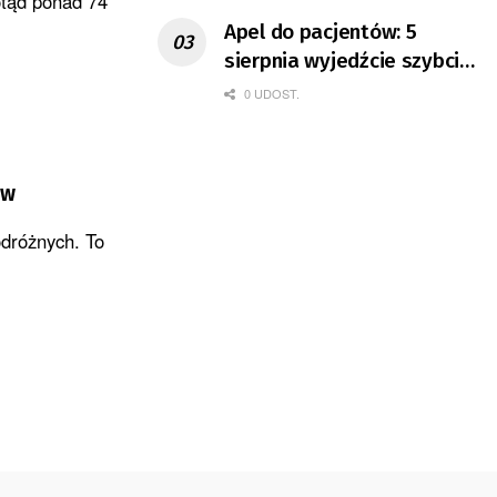
otąd ponad 74
Apel do pacjentów: 5
sierpnia wyjedźcie szybciej
z domów
0 UDOST.
ów
dróżnych. To