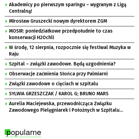
Akademicy po pierwszym sparingu – wygranym z Ligą
Centralną!
Mirosław Gruszecki nowym dyrektorem ZGM
MOSIR: poniedziałkowe przedpołudnie to czas
konserwacji H2Ochli
W środę, 12 sierpnia, rozpocznie się festiwal Muzyka w
Raju
Szpital – związki zawodowe. Będą uzgodnienia?
Obserwacje zaćmienia Słońca przy Palmiarni
Związki zawodowe o cięciach w szpitalu
SYLWIA GRZESZCZAK / KAROL G; BRUNO MARS
Aurelia Maciejewska, przewodnicząca Związku
Zawodowego Pielęgniarek i Położnych w Szpitalu
Uniwersyteckim w Zielonej Górze, Bogusław
Motowidełko, przewodniczący Zarządu Regionu NSZZ
popularne
„Solidarność” Zielona Góra