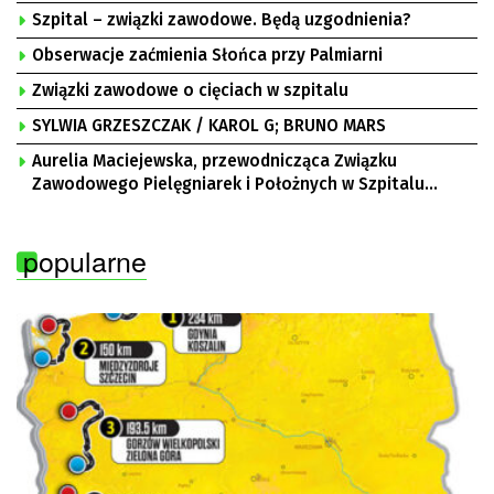
Szpital – związki zawodowe. Będą uzgodnienia?
Obserwacje zaćmienia Słońca przy Palmiarni
Związki zawodowe o cięciach w szpitalu
SYLWIA GRZESZCZAK / KAROL G; BRUNO MARS
Aurelia Maciejewska, przewodnicząca Związku
Zawodowego Pielęgniarek i Położnych w Szpitalu
Uniwersyteckim w Zielonej Górze, Bogusław
Motowidełko, przewodniczący Zarządu Regionu NSZZ
popularne
„Solidarność” Zielona Góra