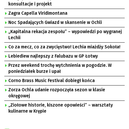
konsultacje i projekt
Zagra Capella Viridimontana
Noc Spadających Gwiazd w skansenie w Ochli
„Kapitalna rekacja zespołu” – wypowiedzi po wygranej
Lechii
Co za mecz, co za zwycięstwo! Lechia miażdży Sokoła!
Lebiediew najlepszy z Falubazu w GP Łotwy
Przez weekend trochę wytchnienia w pogodzie. W
poniedziałek burze i upał
Corno Brass Music Festival dobiegł końca
Zorza Ochla udanie rozpoczęła sezon w klasie
okręgowej
„Ziołowe historie, kiszone opowieści” – warsztaty
kulinarne w Krępie