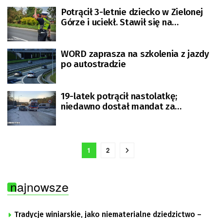
Potrącił 3-letnie dziecko w Zielonej
Górze i uciekł. Stawił się na
komendzie z adwokatem
WORD zaprasza na szkolenia z jazdy
po autostradzie
19-latek potrącił nastolatkę;
niedawno dostał mandat za
driftowanie
1
2
najnowsze
Tradycje winiarskie, jako niematerialne dziedzictwo –