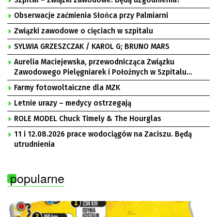
Obserwacje zaćmienia Słońca przy Palmiarni
Związki zawodowe o cięciach w szpitalu
SYLWIA GRZESZCZAK / KAROL G; BRUNO MARS
Aurelia Maciejewska, przewodnicząca Związku
Zawodowego Pielęgniarek i Położnych w Szpitalu
Uniwersyteckim w Zielonej Górze, Bogusław
Farmy fotowoltaiczne dla MZK
Motowidełko, przewodniczący Zarządu Regionu NSZZ
„Solidarność” Zielona Góra
Letnie urazy – medycy ostrzegają
ROLE MODEL Chuck Timely & The Hourglas
11 i 12.08.2026 prace wodociągów na Zaciszu. Będą
utrudnienia
popularne