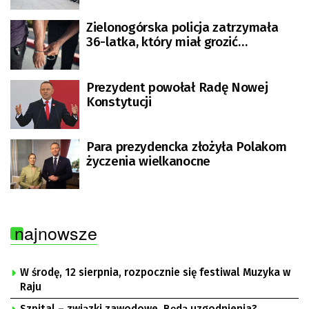
[FILM]
Zielonogórska policja zatrzymała
36-latka, który miał grozić
Prezydentowi RP
Prezydent powołał Radę Nowej
Konstytucji
Para prezydencka złożyła Polakom
życzenia wielkanocne
najnowsze
W środę, 12 sierpnia, rozpocznie się festiwal Muzyka w
Raju
Szpital – związki zawodowe. Będą uzgodnienia?