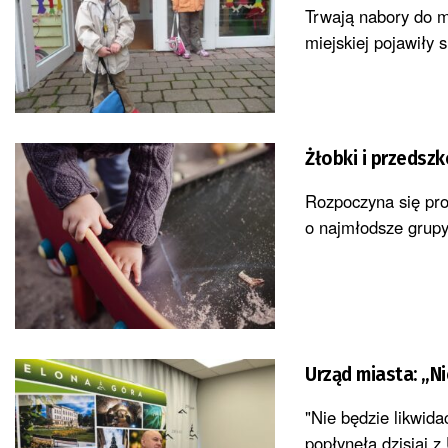
Trwają nabory do m
miejskiej pojawiły 
Żłobki i przedszk
Rozpoczyna się proc
o najmłodsze grupy 
Urząd miasta: „N
"Nie będzie likwida
popłynęła dzisiaj z