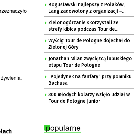
Bogusławski najlepszy z Polaków,
przeznaczyło
Lang zadowolony z organizacji –
komentarze po 3. etapie Tour de
Zielonogórzanie skorzystali ze
Pologne
strefy kibica podczas Tour de
Pologne
Wyścig Tour de Pologne dojechał do
Zielonej Góry
Jonathan Milan zwycięzcą lubuskiego
etapu Tour de Pologne
 żywienia.
„Pojedynek na fanfary” przy pomniku
Bachusa
300 młodych kolarzy wzięło udział w
Tour de Pologne Junior
popularne
olach