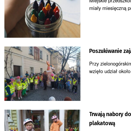
Miejskie przedszko
miały miesięczną pr
Poszukiwanie zaj
Przy zielonogórski
wzięło udział około
Trwają nabory d
plakatową