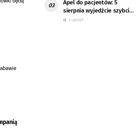
acówki będą
Apel do pacjentów: 5
sierpnia wyjedźcie szybciej
z domów
0 UDOST.
zabawie
ampanią