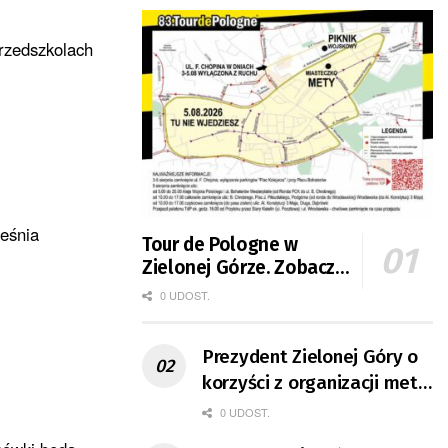
rzedszkolach
ześnia
Tour de Pologne w
Zielonej Górze. Zobacz
zmiany w organizacji
0 UDOST.
ruchu
Prezydent Zielonej Góry o
korzyści z organizacji mety
Tour de Pologne
0 UDOST.