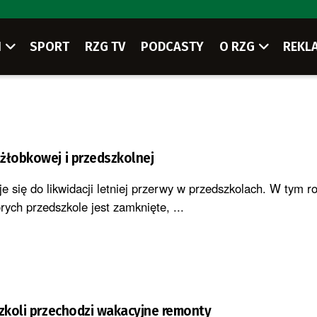
I
SPORT
RZG TV
PODCASTY
O RZG
REKL
żłobkowej i przedszkolnej
e się do likwidacji letniej przerwy w przedszkolach. W tym 
órych przedszkole jest zamknięte, ...
szkoli przechodzi wakacyjne remonty