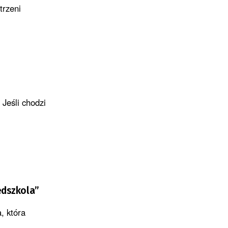
trzeni
 Jeśli chodzi
edszkola”
, która