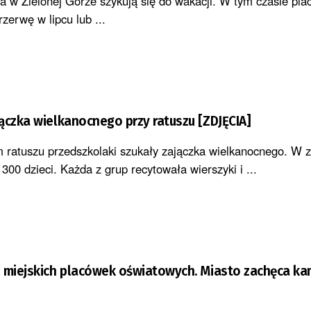
la w Zielonej Górze szykują się do wakacji. W tym czasie pl
zerwę w lipcu lub ...
ączka wielkanocnego przy ratuszu [ZDJĘCIA]
m ratuszu przedszkolaki szukały zajączka wielkanocnego. W 
 300 dzieci. Każda z grup recytowała wierszyki i ...
o miejskich placówek oświatowych. Miasto zachęca k