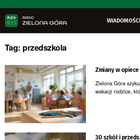
WIADOMOŚC
Tag:
przedszkola
Zmiany w opiece 
Zielona Góra szykuj
wakacji rodzice, kt
30 szkół i przed