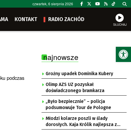
czwartek, 6 sierpnia 2026
AMA
KONTAKT
RADIO ZACHÓD
SŁUCHAJ
Ot
najnowsze
Groźny upadek Dominika Kubery
roku podczas
Olimp AZS UZ pozyskał
doświadczonego bramkarza
„Było bezpiecznie” – policja
podsumowuje Tour de Pologne
Młodzi kolarze poszli w ślady
dorosłych. Kaja Królik najlepsza z
Lubuszanek w Tour de Pologne Junior