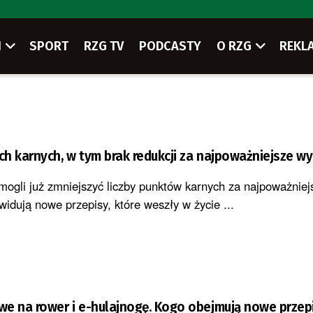
I
SPORT
RZG TV
PODCASTY
O RZG
REKL
h karnych, w tym brak redukcji za najpoważniejsze w
mogli już zmniejszyć liczby punktów karnych za najpoważniej
idują nowe przepisy, które weszły w życie ...
e na rower i e-hulajnogę. Kogo obejmują nowe przep