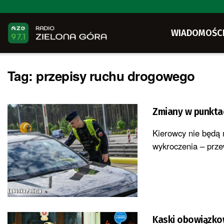
WIADOMOŚC
Tag:
przepisy ruchu drogowego
Zmiany w punktac
Kierowcy nie będą 
wykroczenia – przew
Kaski obowiązkow