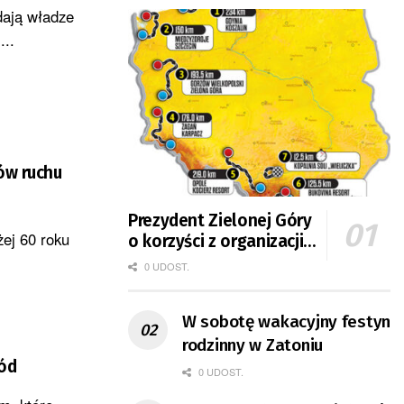
dają władze
...
ów ruchu
Prezydent Zielonej Góry
ej 60 roku
o korzyści z organizacji
mety Tour de Pologne
0 UDOST.
W sobotę wakacyjny festyn
rodzinny w Zatoniu
hód
0 UDOST.