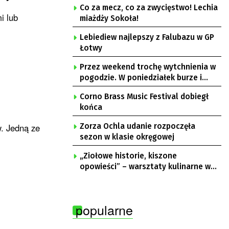
Co za mecz, co za zwycięstwo! Lechia
i lub
miażdży Sokoła!
Lebiediew najlepszy z Falubazu w GP
Łotwy
Przez weekend trochę wytchnienia w
pogodzie. W poniedziałek burze i
upał
Corno Brass Music Festival dobiegł
końca
. Jedną ze
Zorza Ochla udanie rozpoczęła
sezon w klasie okręgowej
„Ziołowe historie, kiszone
opowieści” – warsztaty kulinarne w
Krępie
popularne