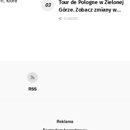
m, które
Tour de Pologne w Zielonej
Górze. Zobacz zmiany w
organizacji ruchu
0 UDOST.
RSS
Reklama