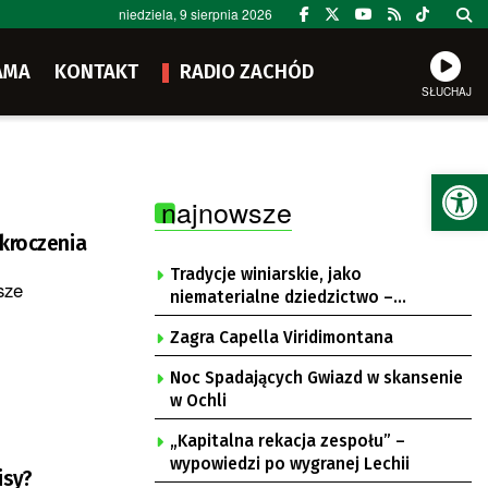
niedziela, 9 sierpnia 2026
AMA
KONTAKT
RADIO ZACHÓD
SŁUCHAJ
Ot
najnowsze
ykroczenia
Tradycje winiarskie, jako
sze
niematerialne dziedzictwo –
konsultacje i projekt
Zagra Capella Viridimontana
Noc Spadających Gwiazd w skansenie
w Ochli
„Kapitalna rekacja zespołu” –
wypowiedzi po wygranej Lechii
isy?