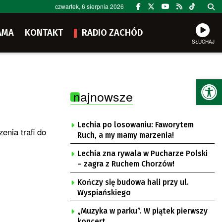
czwartek, 6 sierpnia 2026
AMA
KONTAKT
RADIO ZACHÓD
SŁUCHAJ
Ot
najnowsze
Lechia po losowaniu: Faworytem
enia trafi do
Ruch, a my mamy marzenia!
Lechia zna rywala w Pucharze Polski
– zagra z Ruchem Chorzów!
Kończy się budowa hali przy ul.
Wyspiańskiego
„Muzyka w parku”. W piątek pierwszy
koncert