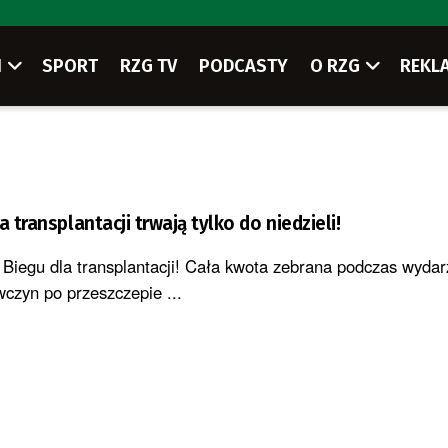
I
SPORT
RZG TV
PODCASTY
O RZG
REKL
a transplantacji trwają tylko do niedzieli!
a Biegu dla transplantacji! Cała kwota zebrana podczas wydarz
wczyn po przeszczepie ...