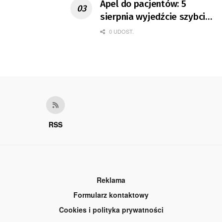
Apel do pacjentów: 5
sierpnia wyjedźcie szybciej
z domów
0 UDOST.
RSS
Reklama
Formularz kontaktowy
Cookies i polityka prywatności