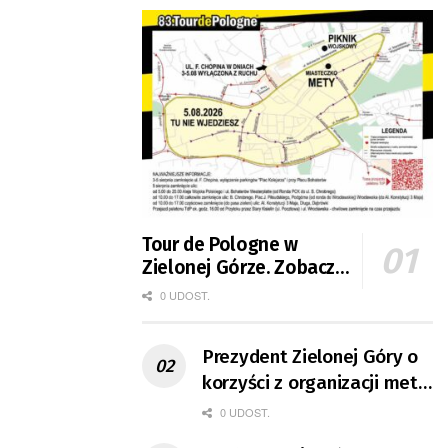
Tour de Pologne w
Zielonej Górze. Zobacz
zmiany w organizacji
0 UDOST.
ruchu
Prezydent Zielonej Góry o
korzyści z organizacji mety
Tour de Pologne
0 UDOST.