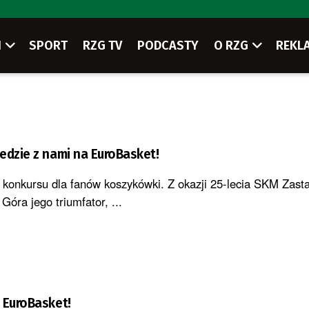
I
SPORT
RZG TV
PODCASTY
O RZG
REKL
edzie z nami na EuroBasket!
ł konkursu dla fanów koszykówki. Z okazji 25-lecia SKM Zasta
Góra jego triumfator, ...
 EuroBasket!