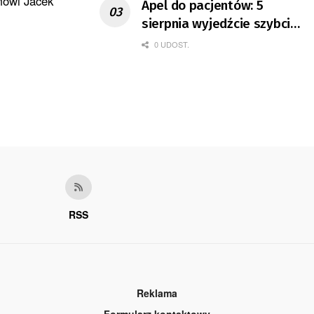
mówi Jacek
Apel do pacjentów: 5
sierpnia wyjedźcie szybciej
z domów
0 UDOST.
RSS
Reklama