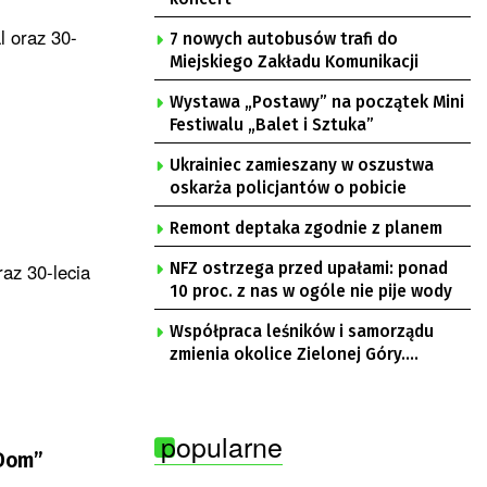
l oraz 30-
7 nowych autobusów trafi do
Miejskiego Zakładu Komunikacji
Wystawa „Postawy” na początek Mini
Festiwalu „Balet i Sztuka”
Ukrainiec zamieszany w oszustwa
oskarża policjantów o pobicie
Remont deptaka zgodnie z planem
raz 30-lecia
NFZ ostrzega przed upałami: ponad
10 proc. z nas w ogóle nie pije wody
Współpraca leśników i samorządu
zmienia okolice Zielonej Góry.
Powstają nowe ścieżki rowerowe
popularne
 Dom”