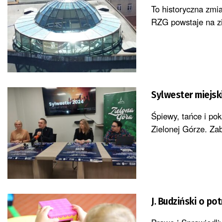
To historyczna zmi
RZG powstaje na zi
Sylwester miejsk
Śpiewy, tańce i pok
Zielonej Górze. Zab
J. Budziński o p