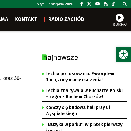
piątek, 7 sierpnia 2026
AMA
KONTAKT
RADIO ZACHÓD
SŁUCHAJ
Ot
najnowsze
Lechia po losowaniu: Faworytem
l oraz 30-
Ruch, a my mamy marzenia!
Lechia zna rywala w Pucharze Polski
– zagra z Ruchem Chorzów!
Kończy się budowa hali przy ul.
Wyspiańskiego
„Muzyka w parku”. W piątek pierwszy
koncert