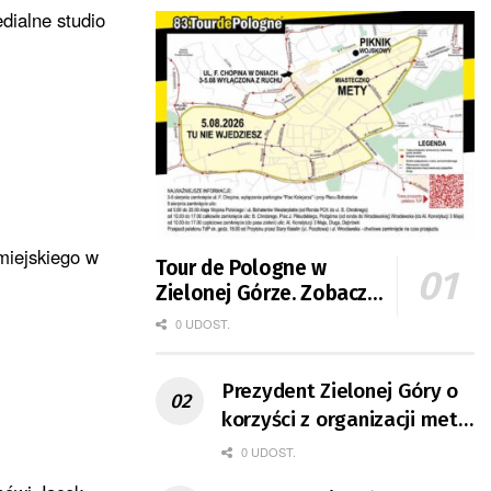
dialne studio
 miejskiego w
Tour de Pologne w
Zielonej Górze. Zobacz
zmiany w organizacji
0 UDOST.
ruchu
Prezydent Zielonej Góry o
korzyści z organizacji mety
Tour de Pologne
0 UDOST.